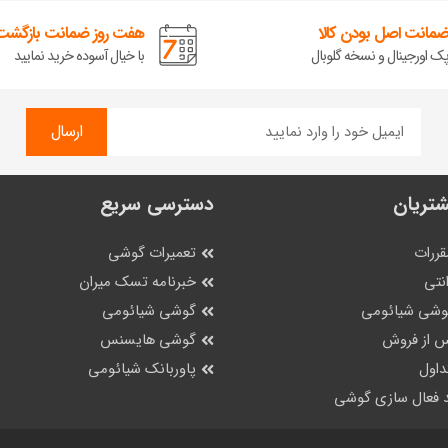
مانت اصل بودن کالا
هفت روز ضمانت بازگشت 
ک اورجینال و نسخه گلوبال
با خیال آسوده خرید نمایید
ارسال
تریان
دسترسی سریع
قررات
تعمیرات گوشی
نتی
خبرنامه تسک میران
گوشی شیائومی
گوشی شیائومی
 از فروش
گوشی هایسنس
داول
پاوربانک شیائومی
 فعال سازی گوشی