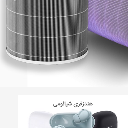
هندزفری شیائومی