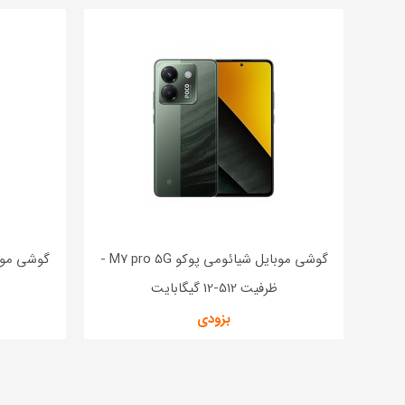
گوشی موبایل شیائومی پوکو M7 pro 5G -
ظرفیت 512-12 گیگابایت
ظ
بزودی