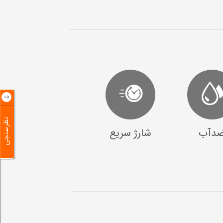
نظرسنجی
دآب
شارژ سریع