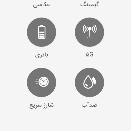
گیمینگ
عکاسی
5G
باتری
ضدآب
شارژ سریع