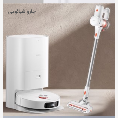
جارو شیائومی