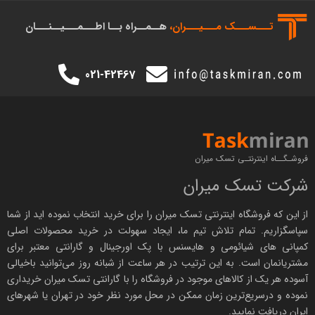
تـــســـک‌ مـــیـــران،
هــمــراه بــا اطـــمـــیــنـــان
021-42467
فروشـگــاه اینترنتـی تسک میران
شرکت تسک میران
از این که فروشگاه اینترنتی
تسک میران
را برای خرید انتخاب نموده اید از شما
سپاسگزاریم. تمام تلاش تیم ما، ایجاد سهولت در خرید محصولات اصلی
کمپانی های
شیائومی
و هایسنس با پک اورجینال و
گارانتی معتبر
برای
مشتریانمان است. به این ترتیب در هر ساعت از شبانه روز می‌توانید باخیالی
آسوده هر یک از کالاهای موجود در فروشگاه را با
گارانتی تسک میران
خریداری
نموده و درسریع‌ترین زمان ممکن در محل مورد نظر خود در تهران یا شهرهای
ایران دریافت نمایید.