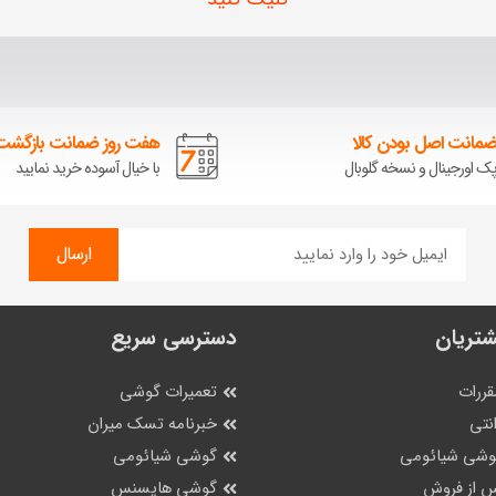
مانت اصل بودن کالا
هفت روز ضمانت بازگشت 
ک اورجینال و نسخه گلوبال
با خیال آسوده خرید نمایید
ارسال
تریان
دسترسی سریع
قررات
تعمیرات گوشی
نتی
خبرنامه تسک میران
گوشی شیائومی
گوشی شیائومی
 از فروش
گوشی هایسنس