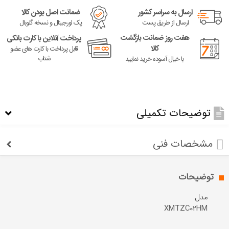
ارسال به سراسر کشور
ضمانت اصل بودن کالا
ارسال از طریق پست
پک اورجینال و نسخه گلوبال
هفت روز ضمانت بازگشت
پرداخت آنلاین با کارت بانکی
کالا
قابل پرداخت با کارت های عضو
شتاب
با خیال آسوده خرید نمایید
توضیحات تکمیلی
مشخصات فنی
توضیحات
مدل
XMTZC02HM