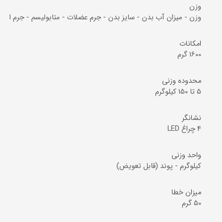
وزن
وزن - میزان آب بدن - سایز بدن - جرم عضلات - متابولیسم - جرم استخ
امکانات
1600 گرم
محدوده وزنی
5 تا 150 کیلوگرم
نشانگر
4 چراغ LED
واحد وزنی
کیلوگرم - پوند (قابل تعویض)
میزان خطا
50 گرم