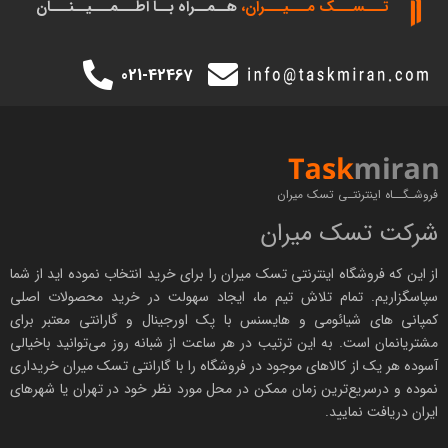
تـــســـک‌ مـــیـــران،
هــمــراه بــا اطـــمـــیــنـــان
021-42467
فروشـگــاه اینترنتـی تسک میران
شرکت تسک میران
از این که فروشگاه اینترنتی
تسک میران
را برای خرید انتخاب نموده اید از شما
سپاسگزاریم. تمام تلاش تیم ما، ایجاد سهولت در خرید محصولات اصلی
کمپانی های
شیائومی
و هایسنس با پک اورجینال و
گارانتی معتبر
برای
مشتریانمان است. به این ترتیب در هر ساعت از شبانه روز می‌توانید باخیالی
آسوده هر یک از کالاهای موجود در فروشگاه را با
گارانتی تسک میران
خریداری
نموده و درسریع‌ترین زمان ممکن در محل مورد نظر خود در تهران یا شهرهای
ایران دریافت نمایید.