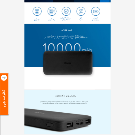
لیتیوم پلیمری
دوطرفه
مدار الکترونیکی
درگاه خروجی
درگاه ورودی
راحت شارژ کن!
Micro USB و Type-C مجهز شده تا دیگر نیازی به حمل کابل‌های مختلف نداشته باشید.
نظرسنجی
پشتیبانی از دو درگاه متفاوت
با گوشی‌های هوشمند داشته و به شما اجازه دهد به صورت همزمان دو دستگاه را شارژ نمائید.