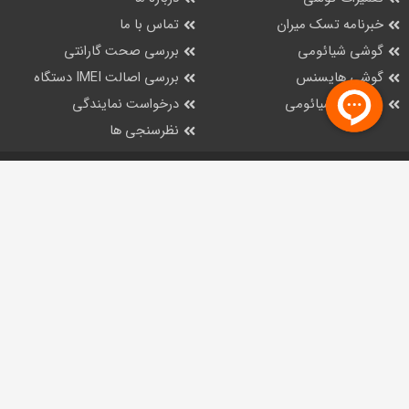
خبرنامه تسک میران
تماس با ما
گوشی شیائومی
بررسی صحت گارانتی
گوشی هایسنس
بررسی اصالت IMEI دستگاه
پاوربانک شیائومی
درخواست نمایندگی
نظرسنجی ها
تـــســـک‌ مـــیـــران،
هــمــراه بــا اطـــمـــیــنـــان
021-42467
فروشـگــاه اینترنتـی تسک میران
شرکت تسک میران