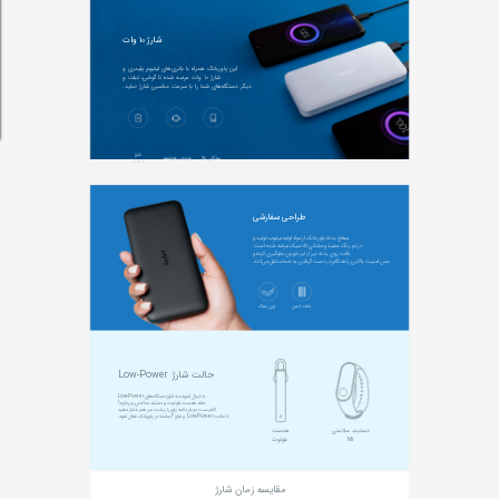
شارژ 10 وات
 دیگر دستگاه‌های شما را با سرعت مناسبی شارژ نماید.
سازگاری بالا
خروجی هوشمند
10 وات
طراحی سفارشی
حس امنیت بالایی را هنگام در دست گرفتن به شما منتقل می‌کند.
بافت ایمن
وزن سبک
حالت شارژ Low-Power
تا حالتLow-Power  و شارژ 2 ساعته در پاوربانک فعال شود.
Mi
بلوتوث
مقایسه زمان شارژ