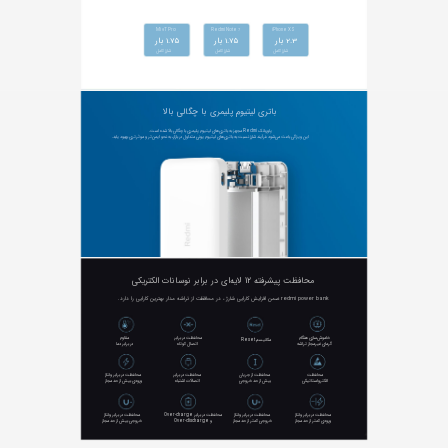
Mi
T Pro
Redmi Note
iPhone XS
9
7
2.3 بار
1.75 بار
1.75 بار
شارژ کامل
شارژ کامل
شارژ کامل
باتری لیتیوم پلیمری با چگالی بالا
این ویژگی باعث می‌شود فرآیند شارژ نسبت به باتری‌های لیتیوم یونیِ متداول در بازار، به نحو ایمن‌تر و موثرتری بهبود یابد.
محافظت پیشرفته 12 لایه‌ای در برابر نوسانات الکتریکی
redmi power bank ضمن افزایش کارایی شارژ ، در محافظت از تراشه مدار بهترین کارایی را دارد.
مکانیسم Reset
گرمای غیرمجاز تراشه
اتصال کوتاه
در برابر دما
الکترواستاتیکی
بیش ‌از حد خروجی
اتصالات اشتباه
ورودی بیش‌ از حد مجاز
ورودی کمتر ‌از حد مجاز
خروجی کمتر ‌از حد مجاز
و Over-discharge
خروجی بیش ‌از حد مجاز