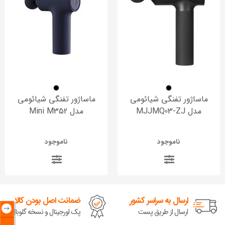
ماساژور تفنگی شیائومی
ماساژور تفنگی شیائومی
مدل MJJMQ03-ZJ
مدل Mini M352
ناموجود
ناموجود
ارسال به سراسر کشور
ضمانت اصل بودن کالا
ارسال از طریق پست
پک اورجینال و نسخه گلوبال