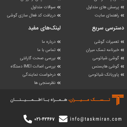
پرسش های متداول
سوالات متداول
راهنمای سایت
دریافت کد فعال سازی گوشی
دسترسی سریع
لینک‌های مفید
تعمیرات گوشی
درباره ما
خبرنامه تسک میران
تماس با ما
گوشی شیائومی
بررسی صحت گارانتی
گوشی هایسنس
بررسی اصالت IMEI دستگاه
پاوربانک شیائومی
درخواست نمایندگی
نظرسنجی ها
تـــســـک‌ مـــیـــران،
هــمــراه بــا اطـــمـــیــنـــان
021-42467