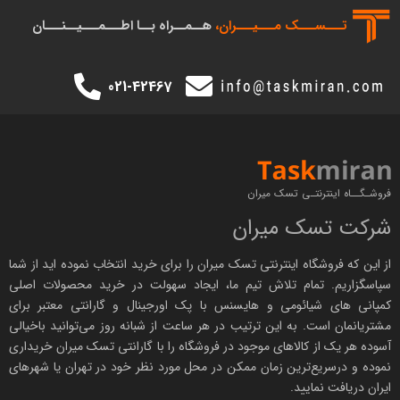
اقتصادی اما روان برای بازی
: Poco M7 Pro 5G
تـــســـک‌ مـــیـــران،
هــمــراه بــا اطـــمـــیــنـــان
شروع ارزان برای گیمرهای مبتدی
: Poco M6 4G
مقایسه سریع بهترین
021-42467
گوشی‌های گیمینگ شیائومی در
سال ۲۰۲۶
فروشـگــاه اینترنتـی تسک میران
مدل
سطح
پردازنده
نمایشگر
باتری
من
شرکت تسک میران
گوشی
گیمینگ
چه
از این که فروشگاه اینترنتی
تسک میران
را برای خرید انتخاب نموده اید از شما
سپاسگزاریم. تمام تلاش تیم ما، ایجاد سهولت در خرید محصولات اصلی
کمپانی های
شیائومی
و هایسنس با پک اورجینال و
گارانتی معتبر
برای
Poco
میان‌رده
Dimensity
OLED
6000
گی
مشتریانمان است. به این ترتیب در هر ساعت از شبانه روز می‌توانید باخیالی
آسوده هر یک از کالاهای موجود در فروشگاه را با
گارانتی تسک میران
خریداری
X7 Pro
قدرتمند
8400 Ultra
1.5K /
mAh
مو
نموده و درسریع‌ترین زمان ممکن در محل مورد نظر خود در تهران یا شهرهای
120Hz
(س
ایران دریافت نمایید.