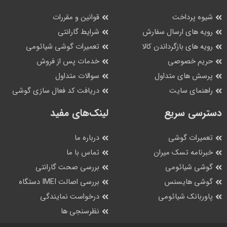
شیوه پرداخت
قوانین و مقررات
رویه های ارسال سفارش
شرایط گارانتی
رویه های بازگرداندن کالا
تعمیرات گوشی شیائومی
حریم خصوصی
خدمات پس از فروش
پرسش های متداول
سوالات متداول
راهنمای سایت
دریافت کد فعال سازی گوشی
سریع‌ترین انتخاب گوشی
دسترسی سریع
لینک‌های مفید
گیمینگ شیائومی
تعمیرات گوشی
درباره ما
خبرنامه تسک میران
تماس با ما
بهترین میان‌رده برای بازی‌های طولانی
: Poco X7 Pro
گوشی شیائومی
بررسی صحت گارانتی
بهترین انتخاب گیمرهای حرفه‌ای
: Redmi K80 Pro
گوشی هایسنس
بررسی اصالت IMEI دستگاه
نهایت قدرت بدون محدودیت
: Xiaomi 17 Pro Max
پاوربانک شیائومی
درخواست نمایندگی
نظرسنجی ها
پرچمدار قدرتمند با قیمت منطقی
: Poco F7 Pro