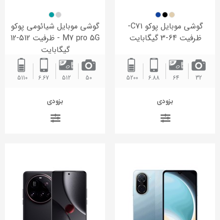
گوشی موبایل پوکو C71-
گوشی موبایل شیائومی پوکو
ظرفیت 64-3 گیگابایت
M7 pro 5G - ظرفیت 512-12
گیگابایت
5110 ‌
6.67
512
50
5200 ‌
6.88
64
32
بزودی
بزودی