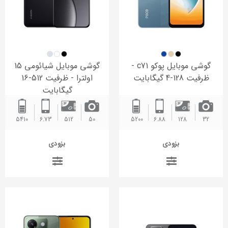
گوشی موبایل پوکو c71 -
گوشی موبایل شیائومی 15
ظرفیت 128-4 گیگابایت
اولترا - ظرفیت 512-16
گیگابایت
5410
6.73
512
50
5200 ‌
6.88
128
32
بزودی
بزودی