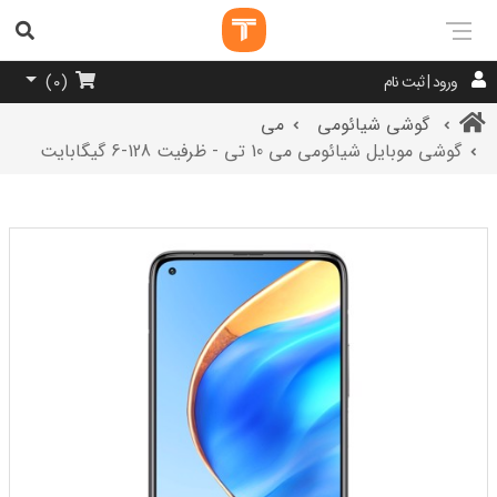
ورود | ثبت نام
)
0
(
گوشی شیائومی
می
گوشی موبایل شیائومی می 10 تی - ظرفیت 128-6 گیگابایت