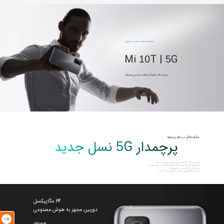
به خلاقیت‌هایت قدرت ببخش!
Mi
T |
G
10
5
سرعت بالا، نمایشگر متفاوت‌، دوربین پیشرفته
شگفت‌انگیز در تمام زمینه‌ها
پرچمدار
G نسل جدید
5
دوربین سه‌گانه 64 مگاپیکسلی مجهز به هوش مصنوعی
صفحه‌نمایش 144 هرتز AdaptiveSync با رنگ‌های حقیقی
اسنپدراگون 865 مجهز به تکنولوژی
G
5
باتری 5000 میلی‌آمپر ساعتی با شارژ سریع 33 وات
64 مگاپیکسل
دوربین مجهز به هوش مصنوعی
دوربین اصلی