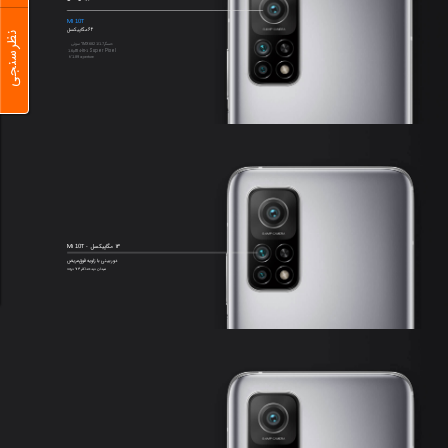
MI
T
10
64 مگاپیکسل
نظرسنجی
حسگرIMX
1/1.7
682
" سونی
μm
-in-
Super Pixel
1.6
4
1
f/
1.89
aperture
13 مگاپیکسل - Mi
T
10
دوربینی با زاویه فوق‌عریض
میدان دید حداکثر 123 درجه‌