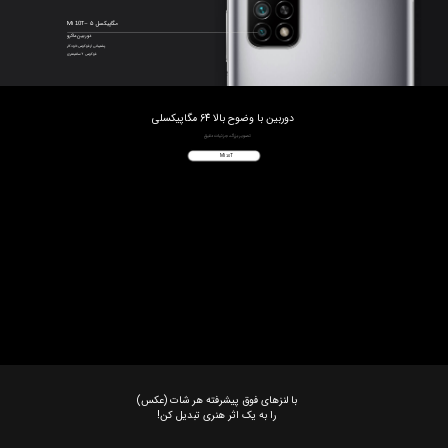
مگاپیکسل 5 –Mi
T
10
دوربین ماکرو
پشتیبانی از فوکوس خودکار
فوکوس 2 سانتیمتری
دوربین با وضوح بالا 64 مگاپیکسلی
تصویر بزرگ، جزئیات دقیق
Mi
T
10
را به یک اثر هنری تبدیل کن!