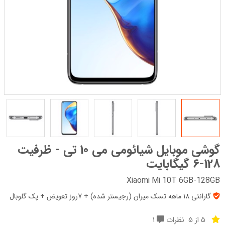
گوشی موبایل شیائومی می 10 تی - ظرفیت
128-6 گیگابایت
Xiaomi Mi 10T 6GB-128GB
گارانتی 18 ماهه تسک میران (رجیستر شده) + 7روز تعویض + پک‌ گلوبال
5 از 5
نظرات
1