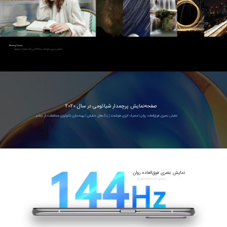
Moving Crowd
فوکوس بر روی سوژه ثابت و Blur کردن اشیاء متحرک در محیط
صفحه‌نمایش پرچمدار شیائومی در سال 2020
نمایش بصری فوق‌العاده روان | مصرف انرژی هوشمند | رنگ‌های حقیقی | بهینه‌سازی تکنولوژی محافظت از چشم
نمایش بصری فوق‌العاده روان
پرچمداری فراتر از استانداردهای بازار