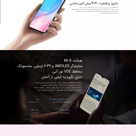
باتری پرظرفیت 4030 میلی آمپر ساعتی
Mi 
9
در کمترین زمان ممکن شارژ خواهد شد.
همانند Mi 
9
دارای تأییدیه کیفی از آلمان
تنظیم کرده و تجربه‌ کاربری طبیعی‌تری را برای شما به ارمغان بیاورد.
کنترل سخت‌افزاری روشنایی DC
91%
کاهشflicker ، کاهش خستگی چشم
نسبت نمایشگر به بدنه
حالت مطالعه
نمایشگر Sunlight
وضوح بالای نمایشگر در محیط‌های پر نور
کاهش نور آبی