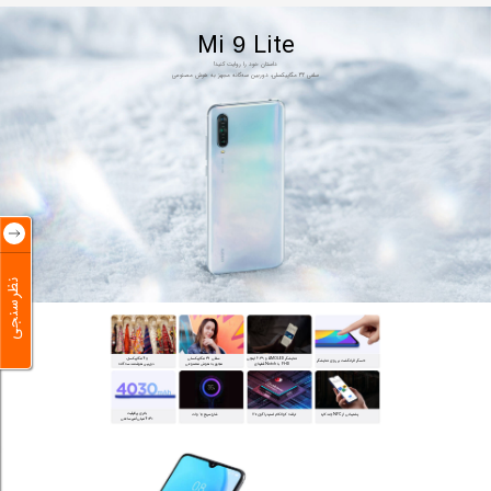
Mi
Lite
9
داستان خود را روایت کنید!
سلفی 32 مگاپیکسلی، دوربین سه‌گانه مجهز به هوش مصنوعی
نظرسنجی
حسگر اثرانگشت بر روی نمایشگر
مجهز به هوش مصنوعی
دوربین هوشمند سه‌گانه
FHD  با Notch قطره‌ای
پشتیبانی از NFC چندکاره
تراشه کوالکام اسنپدراگون 710
شارژ سریع 18 وات
4030 میلی‌آمپر ساعتی