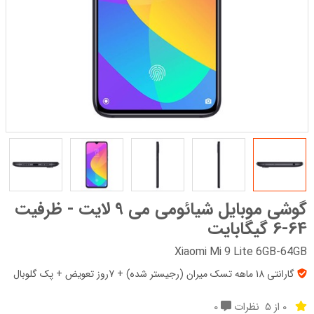
گوشی موبایل شیائومی می 9 لایت - ظرفیت
64-6 گیگابایت
Xiaomi Mi 9 Lite 6GB-64GB
گارانتی 18 ماهه تسک میران (رجیستر شده) + 7روز تعویض + پک‌ گلوبال
0 از 5
نظرات
0