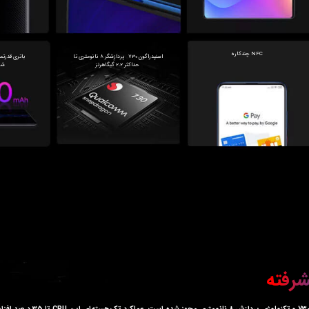
NFC چندکاره
حداکثر 2.2 گیگاهرتز
  شار
شرفته