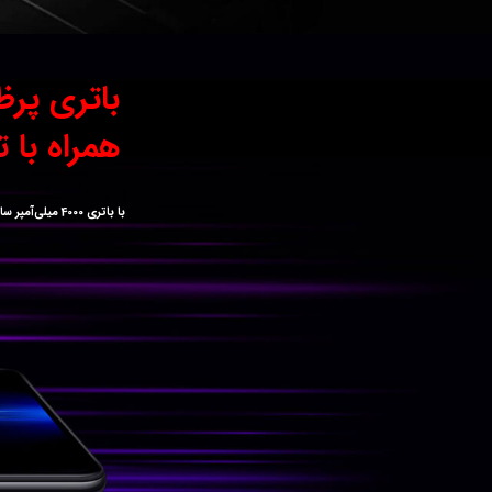
باتری پرظرفیت 4000 میل
همراه با تک
با باتری 4000 میلی‌آمپر ساعتی تمام طول روز از گوشی خود استفاده کنید و هنگام نیاز به شارژ نیز با سرعت شگفت‌انگیز 18 وات آن را شارژ نمائید!