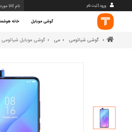
ورود | ثبت نام
گوشی موبایل
خانه هوشمن
گوشی شیائومی
می
گوشی موبایل شیائومی می 9 تی - ظرفیت 128-6 گ