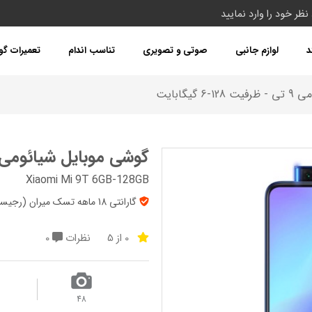
د
لوازم جانبی
صوتی و تصویری
تناسب اندام
تعمیرات گ
یگابایت
گوشی موبایل شیائومی می 9 تی - ظرفیت 128-6
Xiaomi Mi 9T 6GB-128GB
گارانتی 18 ماهه تسک میران (رجیستر شده) + 7روز تعویض + پک‌ گلوبال
0 از 5
نظرات
0
48