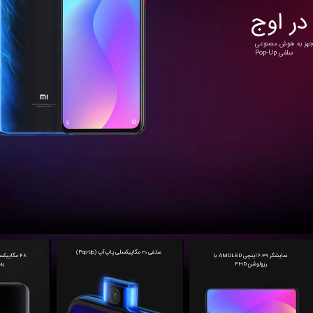
در اوج
سلفی Pop-Up
سلفی 20 مگاپیکسلی پاپ‌آپ (Pop-Up)
رزولوشن FHD 
به