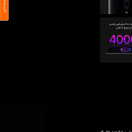
نظرسنجی
ژ سریع 18 واتی