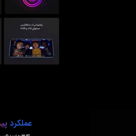
محتوای HD و HDR
عملکرد پی
Mi 9T