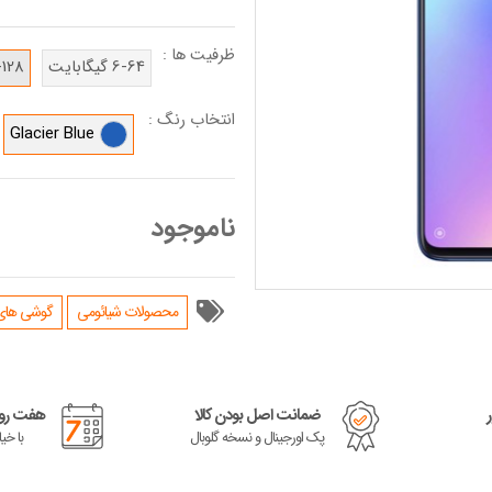
ظرفیت ها :
6-64 گیگابایت
6-128 گیگا
انتخاب رنگ :
Glacier Blue
ناموجود
محصولات شیائومی
گوشی های سری
ضمانت اصل بودن کالا
هفت روز
پک اورجینال و نسخه گلوبال
با خی