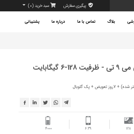
پیگیری سفارش
سبد خرید
(
0
)
وشی
بلاگ
تماس با ما
درباره ما
پشتیبانی
 گیگابایت
4000 ‌
6.39
128