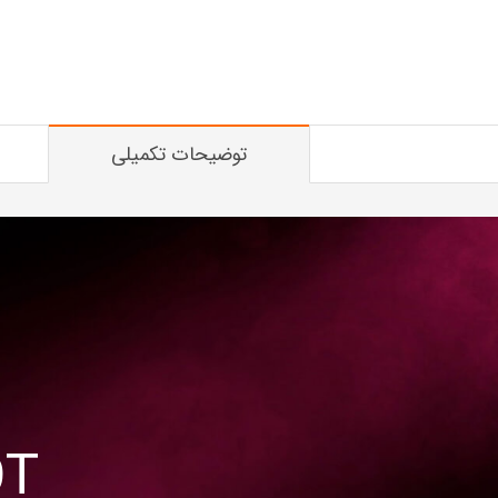
توضیحات تکمیلی
T
9