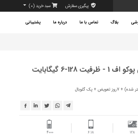
پیگیری سفارش
سبد خرید
(
0
)
وشی
بلاگ
تماس با ما
درباره ما
پشتیبانی
 128-6 گیگابایت
4000 ‌
6.18
128