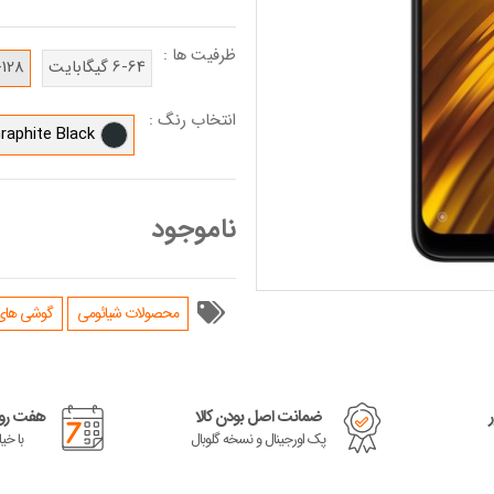
ظرفیت ها :
6-64 گیگابایت
6-128 گیگا
انتخاب رنگ :
raphite Black
ناموجود
محصولات شیائومی
گوشی های سری
ضمانت اصل بودن کالا
هفت روز
پک اورجینال و نسخه گلوبال
با خی