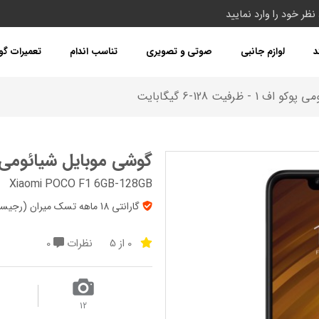
د
لوازم جانبی
صوتی و تصویری
تناسب اندام
تعمیرات گ
 ظرفیت 128-6 گیگابایت
گوشی موبایل شیائومی پوکو اف 1 - ظرفیت
Xiaomi POCO F1 6GB-128GB
گارانتی 18 ماهه تسک میران (رجیستر شده) + 7روز تعویض + پک‌ گلوبال
0 از 5
نظرات
0
12