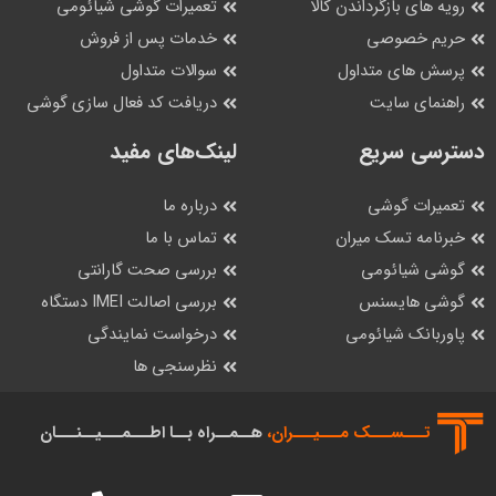
رویه های بازگرداندن کالا
تعمیرات گوشی شیائومی
حریم خصوصی
خدمات پس از فروش
پرسش های متداول
سوالات متداول
راهنمای سایت
دریافت کد فعال سازی گوشی
دسترسی سریع
لینک‌های مفید
تعمیرات گوشی
درباره ما
خبرنامه تسک میران
تماس با ما
گوشی شیائومی
بررسی صحت گارانتی
گوشی هایسنس
بررسی اصالت IMEI دستگاه
پاوربانک شیائومی
درخواست نمایندگی
نظرسنجی ها
تـــســـک‌ مـــیـــران،
هــمــراه بــا اطـــمـــیــنـــان