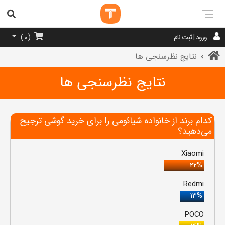
ورود | ثبت نام
)
0
(
نتایج نظرسنجی ها
نتایج نظرسنجی ها
کدام برند از خانواده شیائومی را برای خرید گوشی ترجیح
می‌دهید؟
Xiaomi
22%
Redmi
13%
POCO