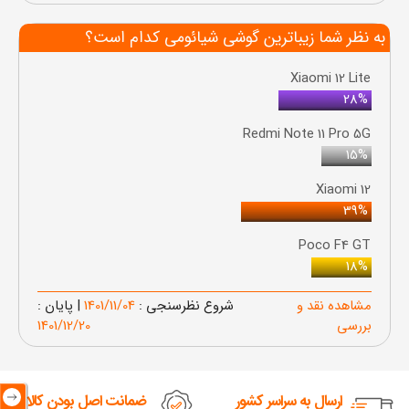
به نظر شما زیباترین گوشی شیائومی کدام است؟
Xiaomi 12 Lite
28%
Redmi Note 11 Pro 5G
15%
Xiaomi 12
39%
Poco F4 GT
18%
مشاهده نقد و
شروع نظرسنجی :
1401/11/04
| پایان :
بررسی
1401/12/20
ارسال به سراسر کشور
ضمانت اصل بودن کالا