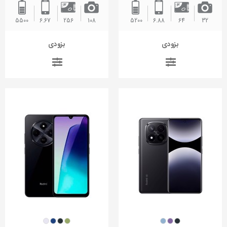
5500
6.67
256
108
5200 ‌
6.88
64
32
بزودی
بزودی