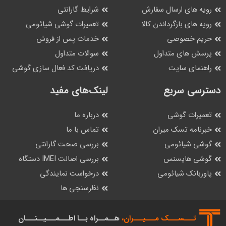
رویه های ارسال سفارش
شرایط گارانتی
رویه های بازگرداندن کالا
تعمیرات گوشی شیائومی
حریم خصوصی
خدمات پس از فروش
پرسش های متداول
سوالات متداول
راهنمای سایت
دریافت کد فعال سازی گوشی
دسترسی سریع
لینک‌های مفید
تعمیرات گوشی
درباره ما
خبرنامه تسک میران
تماس با ما
گوشی شیائومی
بررسی صحت گارانتی
گوشی هایسنس
بررسی اصالت IMEI دستگاه
پاوربانک شیائومی
درخواست نمایندگی
نظرسنجی ها
تـــســـک‌ مـــیـــران،
هــمــراه بــا اطـــمـــیــنـــان