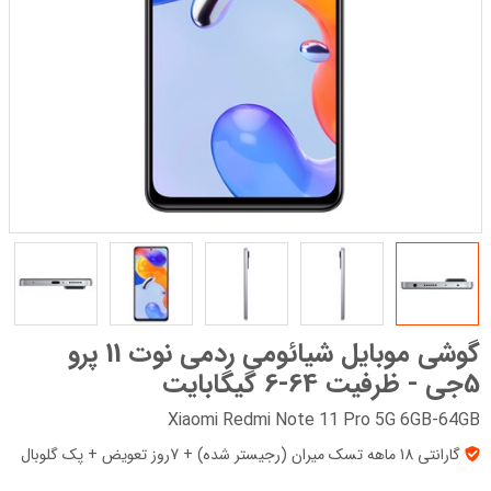
گوشی موبایل شیائومی ردمی نوت 11 پرو
5جی - ظرفیت 64-6 گیگابایت
Xiaomi Redmi Note 11 Pro 5G 6GB-64GB
گارانتی 18 ماهه تسک میران (رجیستر شده) + 7روز تعویض + پک‌ گلوبال