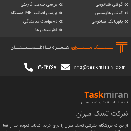
گوشی شیائومی
بررسی صحت گارانتی
گوشی هایسنس
بررسی اصالت IMEI دستگاه
پاوربانک شیائومی
درخواست نمایندگی
نظرسنجی ها
تـــســـک‌ مـــیـــران،
هــمــراه بــا اطـــمـــیــنـــان
021-42467
فروشـگــاه اینترنتـی تسک میران
شرکت تسک میران
از این که فروشگاه اینترنتی
تسک میران
را برای خرید انتخاب نموده اید از شما