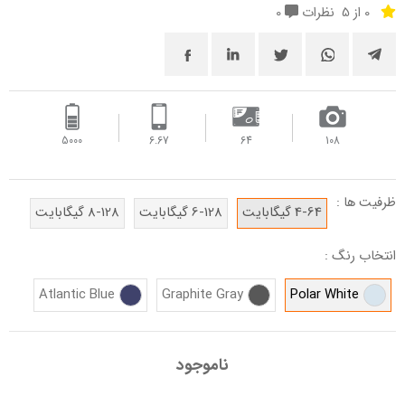
0 از 5
نظرات
0
5000
6.67
64
108
ظرفیت ها :
4-64 گیگابایت
6-128 گیگابایت
8-128 گیگابایت
انتخاب رنگ :
Atlantic Blue
Graphite Gray
Polar White
ناموجود