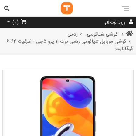
ورود | ثبت نام
)
0
(
گوشی شیائومی
ردمی
گوشی موبایل شیائومی ردمی نوت 11 پرو 5جی - ظرفیت 64-6
گیگابایت