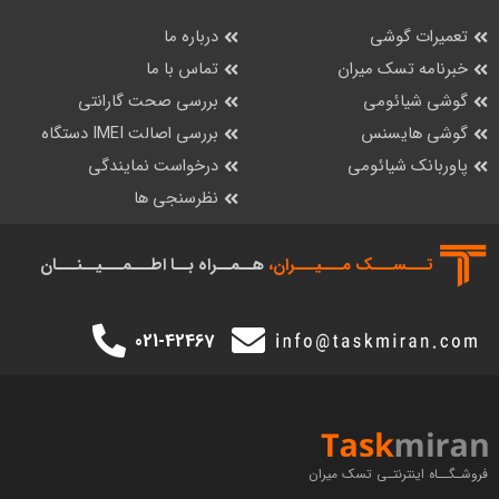
تعمیرات گوشی
درباره ما
خبرنامه تسک میران
تماس با ما
گوشی شیائومی
بررسی صحت گارانتی
گوشی هایسنس
بررسی اصالت IMEI دستگاه
پاوربانک شیائومی
درخواست نمایندگی
نظرسنجی ها
تـــســـک‌ مـــیـــران،
هــمــراه بــا اطـــمـــیــنـــان
021-42467
فروشـگــاه اینترنتـی تسک میران