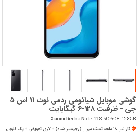
گوشی موبایل شیائومی ردمی نوت 11 اس 5
جی - ظرفیت 128-6 گیگابایت
Xiaomi Redmi Note 11S 5G 6GB-128GB
گارانتی 18 ماهه تسک میران (رجیستر شده) + 7روز تعویض + پک‌ گلوبال