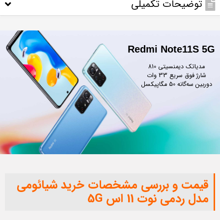
توضیحات تکمیلی
Redmi Note
11
S
5
G
مدیاتک دیمنسیتی 810

شارژ فوق سریع 33 وات

دوربین سه‌گانه 50 مگاپیکسل
قیمت و بررسی مشخصات خرید شیائومی
مدل ردمی نوت 11 اس 5G