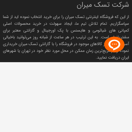
شرکت تسک میران
از این که فروشگاه اینترنتی
تسک میران
را برای خرید انتخاب نموده اید از شما
سپاسگزاریم. تمام تلاش تیم ما، ایجاد سهولت در خرید محصولات اصلی
کمپانی های
شیائومی
و هایسنس با پک اورجینال و
گارانتی معتبر
برای
مشتریانمان است. به این ترتیب در هر ساعت از شبانه روز می‌توانید باخیالی
آسوده هر یک از کالاهای موجود در فروشگاه را با
گارانتی تسک میران
خریداری
نموده و درسریع‌ترین زمان ممکن در محل مورد نظر خود در تهران یا شهرهای
ایران دریافت نمایید.
مجوزها و نمادها