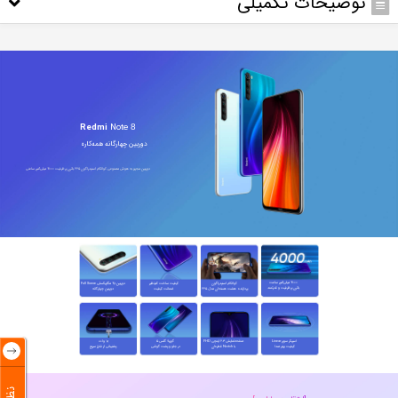
توضیحات تکمیلی
Redmi
Note
8
دوربین چهارگانه همه‌کاره
دوربین مجهز به هوش مصنوعی کوالکام اسنپدراگون 665 باتری پرظرفیت 4000 میلی‌آمپر ساعتی
باتری پرظرفیت و قدرتمند
ضمانت کیفیت
دوربین چهارگانه
پردازنده  هشت هسته‌ای مدل 665
با Notch قطره‌ای
کیفیت بهتر صدا
در جلو و پشت گوشی
پشتیبانی از شارژ سریع