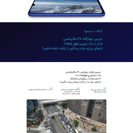
[ارتقاء در دوربین]
لنزهای پرتره، واید و ماکرو را یکجا داشته باشید!
تصاویر خود را در اندازه پوستر پرینت بگیرید!
8000 در 6000 پیکسل تصاویر اولترا رزولوشن
پشتیبانی از فیلمبرداری 
4
مجهز به لرزشگیر EIS
افزایش شفافیت در عکاسی شب