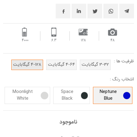
4000 ‌
6.3
128
48
ظرفیت ها :
3-32 گیگابایت
4-64 گیگابایت
4-128 گیگابایت
انتخاب رنگ :
Moonlight
Space
Neptune
White
Black
Blue
ناموجود