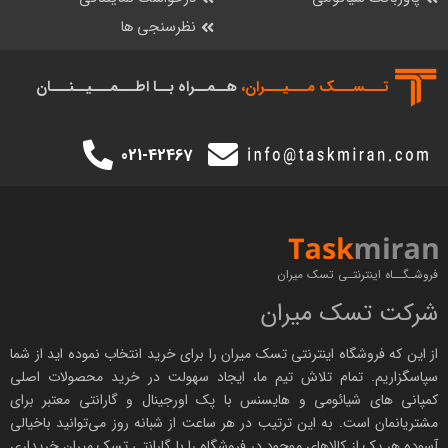
نظرسنجی ها
تـــســـک‌ مـــیـــران،
هــمــراه بــا اطـــمـــیــنـــان
021-42467
فروشـگــاه اینترنتـی تسک میران
شرکت تسک میران
از این که فروشگاه اینترنتی
تسک میران
را برای خرید انتخاب نموده اید از شما
سپاسگزاریم. تمام تلاش تیم ما، ایجاد سهولت در خرید محصولات اصلی
کمپانی های
شیائومی
و هایسنس با پک اورجینال و
گارانتی معتبر
برای
مشتریانمان است. به این ترتیب در هر ساعت از شبانه روز می‌توانید باخیالی
آسوده هر یک از کالاهای موجود در فروشگاه را با
گارانتی تسک میران
خریداری