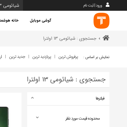
ورود | ثبت نام
گوشی موبایل
خانه هوشمن
جستجوی : شیائومی 13 اولترا
پرفروش ترین
پربازدید ترین
جدید ترین
ار
نمایش بر اساس :
جستجوی : شیائومی 13 اولترا
فیلترها
محدوده قیمت مورد نظر