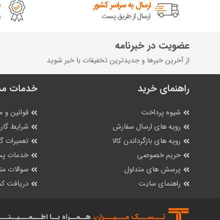
ارسال به سراسر کشور
ض
ارسال از طریق پست
پ
عضویت در خبرنامه
از آخرین خبرها و جدیدترین تخفیفات با خبر شوید
راهنمای خرید
خدمات مش
شیوه پرداخت
قوانین و م
رویه های ارسال سفارش
شرایط گارا
رویه های بازگرداندن کالا
تعمیرات 
حریم خصوصی
خدمات پس
پرسش های متداول
سوالات مت
راهنمای سایت
دریافت کد
تـــســـک‌ مـــیـــران،
هــمــراه بــا اطـــمـــیــنـــ