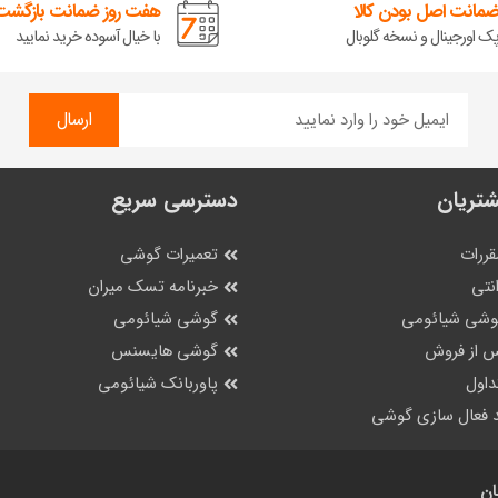
مانت اصل بودن کالا
هفت روز ضمانت بازگشت 
ک اورجینال و نسخه گلوبال
با خیال آسوده خرید نمایید
ارسال
تریان
دسترسی سریع
قررات
تعمیرات گوشی
نتی
خبرنامه تسک میران
گوشی شیائومی
گوشی شیائومی
 از فروش
گوشی هایسنس
داول
پاوربانک شیائومی
 فعال سازی گوشی
ان