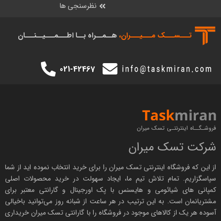
نظرسنجی ها
تـــســـک‌ مـــیـــران،
هــمــراه بــا اطـــمـــیــنـــان
021-42467
فروشـگــاه اینترنتـی تسک میران
شرکت تسک میران
از این که فروشگاه اینترنتی
تسک میران
را برای خرید انتخاب نموده اید از شما
سپاسگزاریم. تمام تلاش تیم ما، ایجاد سهولت در خرید محصولات اصلی
کمپانی های
شیائومی
و هایسنس با پک اورجینال و
گارانتی معتبر
برای
مشتریانمان است. به این ترتیب در هر ساعت از شبانه روز می‌توانید باخیالی
آسوده هر یک از کالاهای موجود در فروشگاه را با
گارانتی تسک میران
خریداری