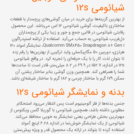
شیائومی 12s
از بهترین گزینه‌ها برای خرید در میان گوشی‌های پرچمدار با قطعات
ساختاری باکیفیت، گوشی شیائومی 12 اس می‌باشد. این محصول
رقابتی شیائومی در قالبی جمع و جور و زیبا یکی از پرچمداران
دل‌فریب شیائومی به حساب می‌آید. استفاده از تراشه اسنپدراگون
Qualcomm SM8450 Snapdragon 8+ Gen 1، نمایشگر امولد 120
هرتزی، دوربین 50 مگاپیکسلی واید ترکیبی از بهترین‌ها را رقم زده
تا بتوان لذت کار را با یک حرفه‌ای را تجربه کرد. در واقع شیائومی
12s در اندازه، 152.7 در 69.9 در 8.2 میلی‌متر، قادر است تا ساعت‌ها
شما را همراهی کند. همچنین وزن گوشی بنابر ساختار پشتی آن
ممکن 179 گرم با ساختار چرمی و 182 گرم با ساختار شیشه‌ای باشد.
بدنه و نمایشگر شیائومی 12s
جنس بدنه‌ها از فلز آلومینیوم است پس انتظار می‌رود استحکام
مطلوبی داشته باشد، همچنین شیائومی با گوریلا گلس ویکتوس از
مهم‌ترین بخش طراحی یعنی نمایشگر به خوبی محافظ می‌کند.
شیائومی از یک نمایشگر خوش‌نما در اندازه 6.28 اینچ آمولد
استفاده کرده تا بتواند در ارائه یک محصول قدر و ویژه پیش‌ستی