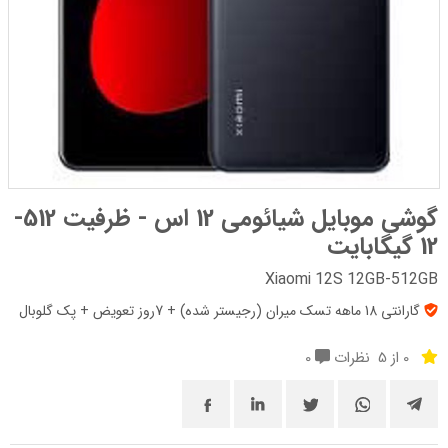
گوشی موبایل شیائومی 12 اس - ظرفیت 512-
12 گیگابایت
Xiaomi 12S 12GB-512GB
گارانتی 18 ماهه تسک میران (رجیستر شده) + 7روز تعویض + پک‌ گلوبال
0 از 5
نظرات
0