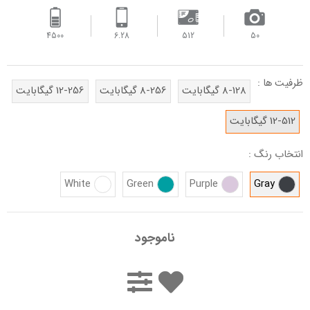
4500
6.28
512
50
ظرفیت ها :
8-128 گیگابایت
8-256 گیگابایت
12-256 گیگابایت
12-512 گیگابایت
انتخاب رنگ :
White
Green
Purple
Gray
ناموجود