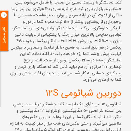
کند. نمایشگر با وسعت نسبی کل صفحه را شامل می‌شود، پس
حسابی می‌توان بازی کرد. نرخ تازه سازی 120 هرتزی این پنل زیبا
حاکی از قدرت آن در ارائه سریع و روان محتواهاست، همچنین با
برخورداری از روشنایی بیشتر از 1100 نیت همراه شما در نور و
تاریکی جلوه‌گری می‌کند. از جمله دیگر توانایی‌های این نمایشگر،
نظرسنجی
توانایی نمایش بالاترین میزان رنگ با پشتیبانی از قابلیت دالبی
ویژن و +HDR10، رزولوشن +Full HD و تراکم پیکسلی خوب 419
پیکسل در هر اینچ است. به همین خاطر فیلم‌ها و تصاویر با بهترین
کیفیت پیش چشم شما رژه خواهند رفت؛ ناگفته نماند که این
نمایشگر از 1080 در 2400 پیکسل برخوردار است. البته از نرخ
نوسازی 120 هرتزی آن هم نباید غافل شد که هنگام بازی کردن و
وب گردی حسابی به کار شما می‌آید و تجربه‌ای لذت بخش را برای
شما به ارمغان می‌آورد.
دوربین شیائومی 12S
شیائومی 12 اس دارای یک لنز سه گانه چشمگیر در قسمت پشتی
پنل است؛ لنز اصلی 50 مگاپیکسلی، اولتراواید 13 مگاپیکسلی و
ماکرو تله فوتو 5 مگاپیکسلی. این لنزها در نور روز عکس‌های
مناسبی می‌گیرند و حتی عکس‌های شب نیز از نظر کیفیت به اندازه
کافی رضایت‌بخش هستند. لنزهای تله فوتو 5 مگاپیکسلی و 13