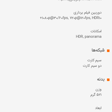
دوربین فیلم برداری
1080p@30/60fps, 720p@120fps, HDR10+
امکانات
HDR, panorama
شبکه‌ها
سیم کارت
دو سیم کارت
بدنه
وزن
521 گرم
ابعاد