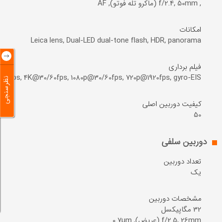
, f/2.4, 50mm (ماکرو تله فوتو), AF
امکانات
Leica lens, Dual-LED dual-tone flash, HDR, panorama
فیلم برداری
24fps, 4K@30/60fps, 1080p@30/60fps, 720p@1920fps, gyro-EIS
نظرسنجی
کیفیت دوربین اصلی
50
دوربین سلفی
تعداد دوربین
یک
مشخصات دوربین
f/2.5, 26mm (عریض), 0.7µm