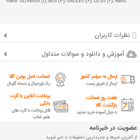
tri-band: GLONASS (1), BDS (3), GALILEO (2), QZSS (2), NavIC
نظرات کاربران
آموزش و دانلود و سوالات متداول
ارسال به سراسر کشور
ضمانت اصل بودن کالا
ارسال از طریق پست
پک اورجینال و نسخه گلوبال
پرداخت آنلاین با کارت
هفت روز ضمانت
بانکی
بازگشت کالا
قابل پرداخت با کارت های
با خیال آسوده خرید نمایید
عضو شتاب
عضویت در خبرنامه
از آخرین خبرها و جدیدترین تخفیفات با خبر شوید