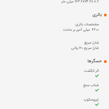
163.6x74.6x 8.2 میلی متر
باتری
مشخصات باتری
4600  ميلی آمپر بر ساعت
شارژ سریع
شارژ سریع 120 واتی
حسگر‌ها
اثر انگشت
شتاب سنج
ژیروسکوپ