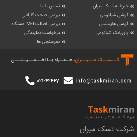
خبرنامه تسک میران
تماس با ما
گوشی شیائومی
بررسی صحت گارانتی
گوشی هایسنس
بررسی اصالت IMEI دستگاه
پاوربانک شیائومی
درخواست نمایندگی
نظرسنجی ها
تـــســـک‌ مـــیـــران،
هــمــراه بــا اطـــمـــیــنـــان
021-42467
فروشـگــاه اینترنتـی تسک میران
شرکت تسک میران