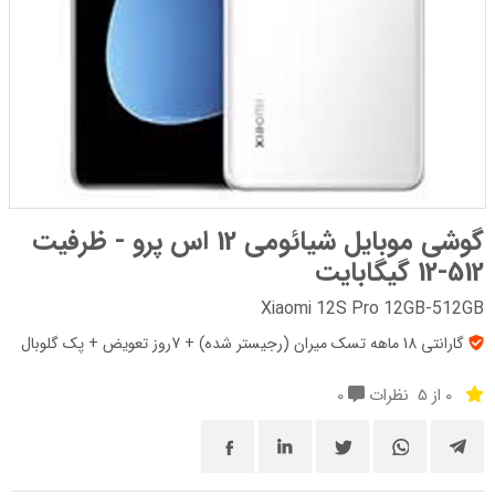
گوشی موبایل شیائومی 12 اس پرو - ظرفیت
512-12 گیگابایت
Xiaomi 12S Pro 12GB-512GB
گارانتی 18 ماهه تسک میران (رجیستر شده) + 7روز تعویض + پک‌ گلوبال
0 از 5
نظرات
0