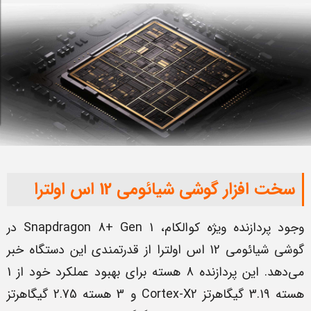
سخت افزار گوشی شیائومی 12 اس اولترا
وجود پردازنده ویژه کوالکام، Snapdragon 8+ Gen 1 در
گوشی شیائومی 12 اس اولترا از قدرتمندی این دستگاه خبر
می‌دهد. این پردازنده 8 هسته برای بهبود عملکرد خود از 1
هسته 3.19 گیگاهرتز Cortex-X2 و 3 هسته 2.75 گیگاهرتز