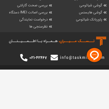
گوشی شیائومی
بررسی صحت گارانتی
گوشی هایسنس
بررسی اصالت IMEI دستگاه
پاوربانک شیائومی
درخواست نمایندگی
نظرسنجی ها
تـــســـک‌ مـــیـــران،
هــمــراه بــا اطـــمـــیــنـــان
021-42467
فروشـگــاه اینترنتـی تسک میران
شرکت تسک میران
از این که فروشگاه اینترنتی
تسک میران
را برای خرید انتخاب نموده اید از شما