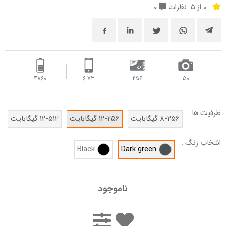
0 از 5
نظرات
0
4860
6.73
256
50
ظرفیت ها :
8-256 گیگابایت
12-256 گیگابایت
12-512 گیگابایت
انتخاب رنگ :
Black
Dark green
ناموجود