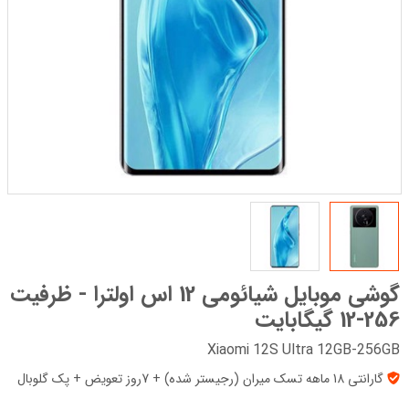
گوشی موبایل شیائومی 12 اس اولترا - ظرفیت
256-12 گیگابایت
Xiaomi 12S Ultra 12GB-256GB
گارانتی 18 ماهه تسک میران (رجیستر شده) + 7روز تعویض + پک‌ گلوبال