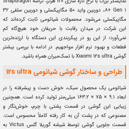
نمایشگر بزرگ با نرخ تازه سازی 120 هرتز، تراشه Snapdragon
8+ Gen 1، دوربین واید 50 مگاپیکسلی و دوربین سلفی 32
مگاپیکسلی می‌شود. محصولات شیائومی ثابت کرده‌اند که
این شرکت در میدان رقابت با حریفان خود هیچ‌گاه کم
نمی‌آورد؛ از این رو در پیکربندی این دستگاه با ارزنده‌ترین
قطعات و بهبود نرم افزار مواجهیم. در ادامه با بررسی بیشتر
گوشی Xiaomi 12s ultra با تسک‌میران همراه باشید.
طراحی و ساختار گوشی شیائومی 12s ultra
شیائومی یک محصول سبک، خوش دست و پیشرفته را در
ابعاد 9.1 × 75 × 163.2 میلی‌متر تولید کرده است. همچنین
زیبایی این گوشی در قسمت پشتی با چرم، خوش‌نگار و
مصنوعی که در پشت آن به کار رفته کاملاً محسوس است.
قسمت جلویی گوشی توسط شیشه گوریلا گلس Victus به