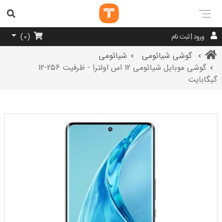
ورود | ثبت نام
)
0
(
گوشی شیائومی
شیائومی
گوشی موبایل شیائومی 12 اس اولترا - ظرفیت 256-12
گیگابایت