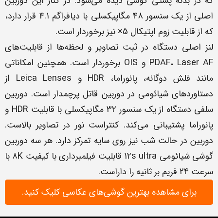
که در بدنه پشتی گوشی دیده می‌شود. در کنار این دوربین
اصلی از یک سنسور 48 مگاپیکسلی با دیافراگم 4.1 قرار دارد،
که از قابلیت زوم اپتیکال 5× نیز برخوردار است.
لنز اصلی دستگاه در ثبت تصاویر و لحظه‌ها از قابلیت‌های
PDAF، Laser AF و OIS برخوردار است. همچنین امکاناتی
مانند فلش دوگانه، پانوراما، HDR و Leica Lenses از
دستاوردهای شیائومی در دوربین قاتل پرچمدار است. دوربین
سلفی دستگاه از یک سنسور 32 مگاپیکسلی با قابلیت HDR و
پانوراما پشتیبانی می‌کند. کنتراست نور در تصاویر بالاست.
دوربین در حالت شب نیز روی سایه تمرکز دارد. هر سه دوربین
گوشی شیائومی 12s ultra قابلیت فیلمبرداری با کیفیت 8K با
سرعت 24 فریم بر ثانیه را داراست.
برای مشاهده بهترین گوشی‌های عکاسی کلیک کنید.