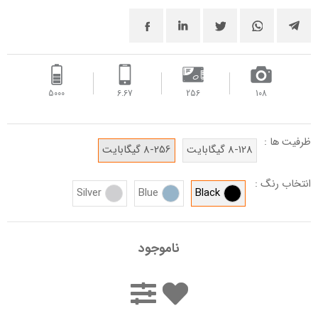
5000
6.67
256
108
ظرفیت ها :
8-128 گیگابایت
8-256 گیگابایت
انتخاب رنگ :
Silver
Blue
Black
ناموجود