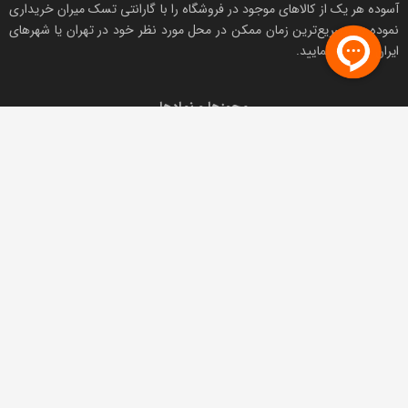
آسوده هر یک از کالاهای موجود در فروشگاه را با
گارانتی تسک میران
خریداری
نموده و درسریع‌ترین زمان ممکن در محل مورد نظر خود در تهران یا شهرهای
ایران دریافت نمایید.
مجوزها و نمادها
تمامی حقوق مادی و معنوی این وبسایت متعلق به
تسک میران
است.
Copyright © 2017-2022 | taskmiran.com