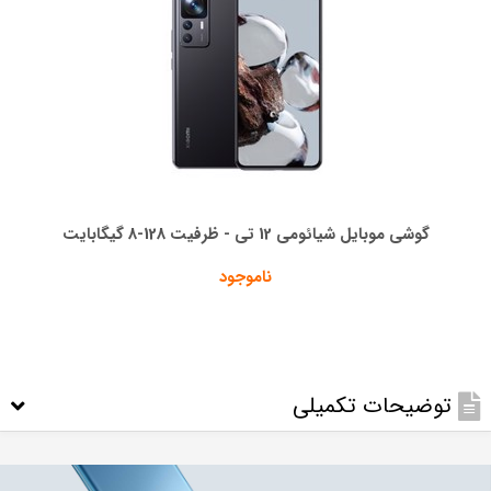
گوشی موبایل شیائومی 12 تی - ظرفیت 128-8 گیگابایت
ناموجود
توضیحات تکمیلی