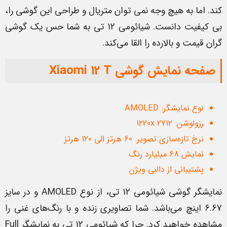
کند. اما به هیچ وجه نمی توان متریال و طراحی این گوشی را،
بی کیفیت دانست. شیائومی 12 تی به شما حس یک گوشی
گران قیمت و بالارده را القا می‌کند.
صفحه نمایش گوشی Xiaomi 12 T
نوع نمایشگر: AMOLED
رزولوشن: 1220x 2712
نرخ تازه‌سازی تصویر: 60 هرتز الی 120 هرتز
نمایش 68 میلیارد رنگ
پشتیبانی از دالبی ویژن
نمایشگر گوشی شیائومی 12 تی، از نوع AMOLED و در سایز
6.67 اینچ می‌باشد. شما تصاویری زنده و با رنگ‌های غنی را
مشاهده خواهید کرد. چرا که شیائومی 12 تی به نمایشگر Full