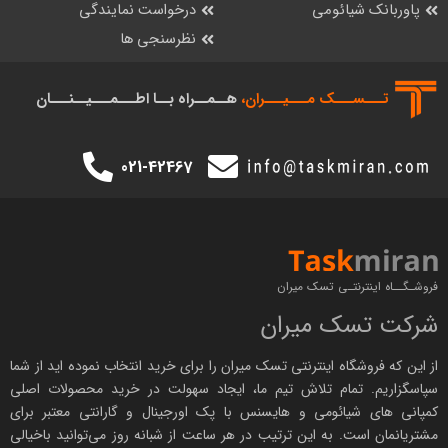
پاوربانک شیائومی
درخواست نمایندگی
نظرسنجی ها
تـــســـک‌ مـــیـــران،
هــمــراه بــا اطـــمـــیــنـــان
021-42467
فروشـگــاه اینترنتـی تسک میران
شرکت تسک میران
از این که فروشگاه اینترنتی
تسک میران
را برای خرید انتخاب نموده اید از شما
سپاسگزاریم. تمام تلاش تیم ما، ایجاد سهولت در خرید محصولات اصلی
کمپانی های
شیائومی
و هایسنس با پک اورجینال و
گارانتی معتبر
برای
مشتریانمان است. به این ترتیب در هر ساعت از شبانه روز می‌توانید باخیالی