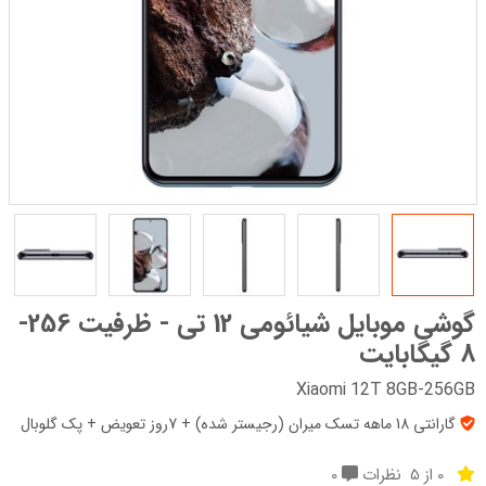
گوشی موبایل شیائومی 12 تی - ظرفیت 256-
8 گیگابایت
Xiaomi 12T 8GB-256GB
گارانتی 18 ماهه تسک میران (رجیستر شده) + 7روز تعویض + پک‌ گلوبال
0 از 5
نظرات
0