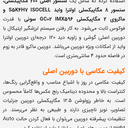
استفاده کرده که شامل یک
سنسور اصلی 200 مگاپیکسلی،
سنسور 8 مگاپیکسلی اولترا واید
S5K4H7 ISOCELL
و
ماکروی 2 مگاپیکسلی
IMX596
GC02
سونی
با قدرت
فوکوس ثابت می‌شود. به کار رفتن سیستم لرزشگیر اپتیکال با
دوربین اصلی گوشی و زاویه دید 120 درجه‌ای دوربین اولترا
واید از امکانات ویژه دوربین می‌باشد. دوربین ماکرو قادر به زوم
در فاصله حدود 4 سانتی‌متری است.
کیفیت عکاسی با دوربین اصلی
کیفیت عکاسی در روز با اشباع مناسب و واقع‌گرایی رنگ‌ها،
کنتراست بالا و محدوده دینامیک رنج عکس‌ها کاملاً محسوس
است. به خاطر رزولوشن 12.5 مگاپیکسلی دوربین جزئیات
تصاویر، نویز ناچیزی دارند و طبیعی به نظر می‌رسند. در
تنظیمات پیشرفته دوربین می‌توان با فعال کردن حالت Auto