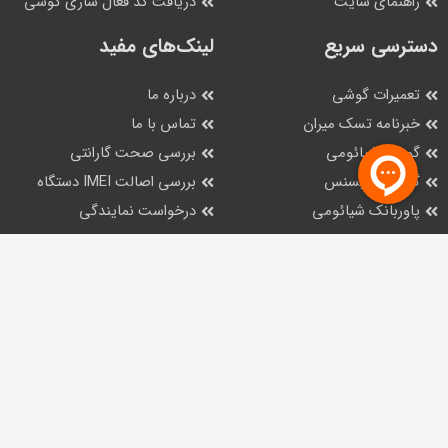
راهنمای سایت
دریافت کد فعال سازی گوشی
دسترسی سریع
لینک‌های مفید
تعمیرات گوشی
درباره ما
خبرنامه تسک میران
تماس با ما
گوشی شیائومی
بررسی صحت گارانتی
گوشی هایسنس
بررسی اصالت IMEI دستگاه
پاوربانک شیائومی
درخواست نمایندگی
نظرسنجی ها
تـــســـک‌ مـــیـــران،
هــمــراه بــا اطـــمـــیــنـــان
021-42467