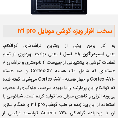
سخت افزار ویژه گوشی موبایل 12t pro
به کار بردن یکی از بهترین تراشه‌های کوالکام،
یعنی
اسنپدراگون 8+ نسل 1
یعنی نهایت بهره‌وری از تمام
قطعات گوشی با پشتیبانی از چیپست 4 نانومتری و تراشه‌ی 8
هسته‌ای که شامل یک هسته Cortex-X2 و سه هسته
Cortex-A710 و چهار هسته Cortex-A510 می‌شود. گفته شده
که کوالکام این پردازنده را با بهبود سرعت، جلوگیری از مصرف
بی‌رویه انرژی و کاهش میزان دما تولید کرده است. شیائومی با
استفاده از این پردازنده در قلب گوشی 12t pro و همگام سازی
آن با پردازنده گرافیکی Adreno 730 توانسته ترکیبی از