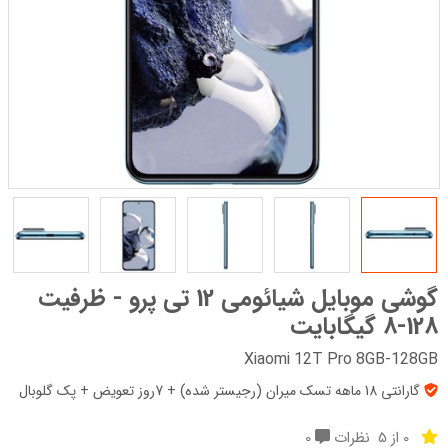
گوشی موبایل شیائومی 12 تی پرو - ظرفیت
128-8 گیگابایت
Xiaomi 12T Pro 8GB-128GB
گارانتی 18 ماهه تسک میران (رجیستر شده) + 7روز تعویض + پک‌ گلوبال
0 از 5
نظرات
0