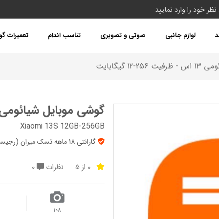
د
لوازم جانبی
صوتی و تصویری
تناسب اندام
تعمیرات گ
12 گیگابایت
گوشی موبایل شیائومی 13 اس - ظرفیت 256-12 گیگابا
Xiaomi 13S 12GB-256GB
گارانتی 18 ماهه تسک میران (رجیستر شده) + 7روز تعویض + پک‌ گلوبال
0 از 5
نظرات
0
108