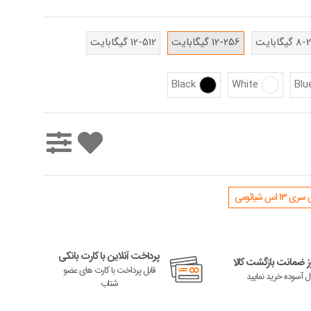
یگابایت
12-256 گیگابایت
12-512 گیگابایت
Black
White
Blu
اس شیائومی
پرداخت آنلاین با کارت بانکی
 ضمانت بازگشت کالا
قابل پرداخت با کارت های عضو
ال آسوده خرید نمایید
شتاب