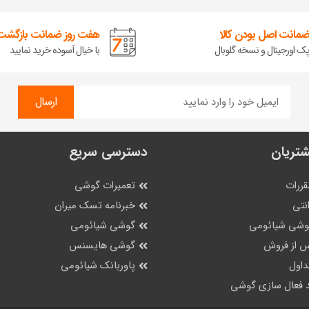
مانت اصل بودن کالا
هفت روز ضمانت بازگشت 
ک اورجینال و نسخه گلوبال
با خیال آسوده خرید نمایید
ارسال
تریان
دسترسی سریع
قررات
تعمیرات گوشی
نتی
خبرنامه تسک میران
گوشی شیائومی
گوشی شیائومی
 از فروش
گوشی هایسنس
داول
پاوربانک شیائومی
 فعال سازی گوشی