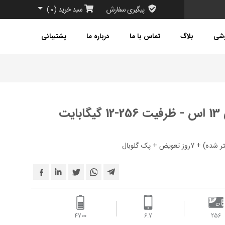
پیگیری سفارش
سبد خرید
(
0
)
وشی
بلاگ
تماس با ما
درباره ما
پشتیبانی
یت
4700
6.7
256