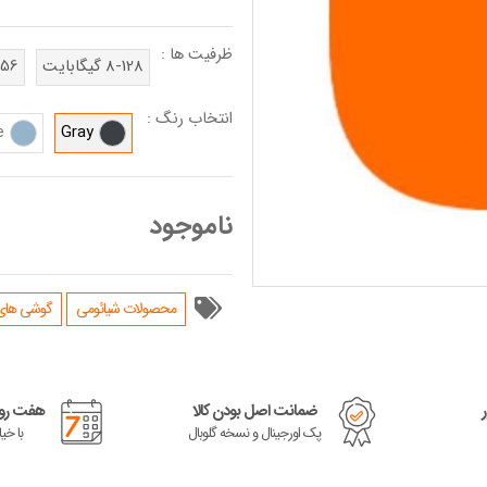
ظرفیت ها :
8-128 گیگابایت
8-256 گ
انتخاب رنگ :
e
Gray
ناموجود
محصولات شیائومی
گوشی های سری 13 
ضمانت اصل بودن کالا
هفت روز
پک اورجینال و نسخه گلوبال
با خی