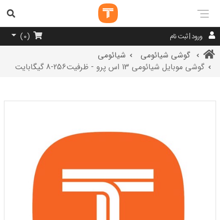
ورود | ثبت نام
)
0
(
گوشی شیائومی
شیائومی
گوشی موبایل شیائومی 13 اس پرو - ظرفیت256-8 گیگابایت