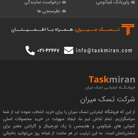
پاوربانک شیائومی
درخواست نمایندگی
نظرسنجی ها
تـــســـک‌ مـــیـــران،
هــمــراه بــا اطـــمـــیــنـــان
021-42467
فروشـگــاه اینترنتـی تسک میران
شرکت تسک میران
از این که فروشگاه اینترنتی
تسک میران
را برای خرید انتخاب نموده اید از شما
سپاسگزاریم. تمام تلاش تیم ما، ایجاد سهولت در خرید محصولات اصلی
کمپانی های
شیائومی
و هایسنس با پک اورجینال و
گارانتی معتبر
برای
مشتریانمان است. به این ترتیب در هر ساعت از شبانه روز می‌توانید باخیالی