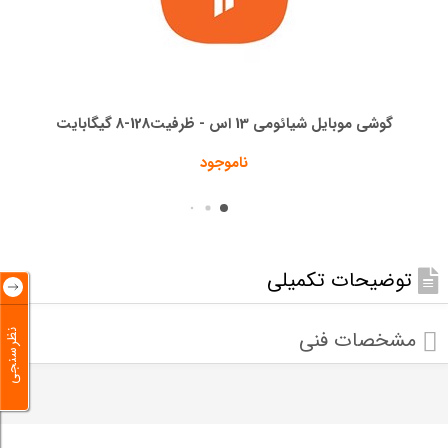
گوشی موبایل شیائومی 13 اس - ظرفیت128-8 گیگابایت
ناموجود
توضیحات تکمیلی
مشخصات فنی
نظرسنجی