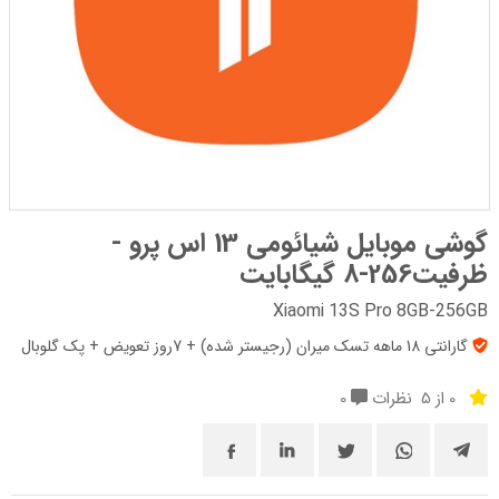
گوشی موبایل شیائومی 13 اس پرو -
ظرفیت256-8 گیگابایت
Xiaomi 13S Pro 8GB-256GB
گارانتی 18 ماهه تسک میران (رجیستر شده) + 7روز تعویض + پک‌ گلوبال
0 از 5
نظرات
0