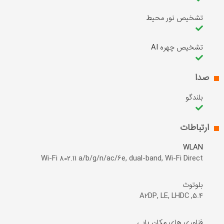
تشخیص نور محیط
تشخیص چهره AI
صدا
بلندگو
ارتباطات
WLAN
Wi-Fi 802.11 a/b/g/n/ac/6e, dual-band, Wi-Fi Direct
بلوتوث
5.4, A2DP, LE, LHDC
فناوری های مکان یابی