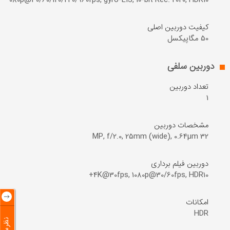
 1080p@30/60/120/240/960fps, gyro-EIS, 10-bit Rec. 2020, HDR10+
کیفیت دوربین اصلی
50 مگاپیکسل
دوربین سلفی
تعداد دوربین
1
مشخصات دوربین
32 MP, f/2.0, 25mm (wide), 0.64µm
دوربین فیلم برداری
4K@30fps, 1080p@30/60fps, HDR10+
امکانات
HDR