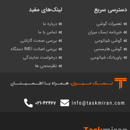
دسترسی سریع
لینک‌های مفید
تعمیرات گوشی
درباره ما
خبرنامه تسک میران
تماس با ما
گوشی شیائومی
بررسی صحت گارانتی
گوشی هایسنس
بررسی اصالت IMEI دستگاه
پاوربانک شیائومی
درخواست نمایندگی
نظرسنجی ها
تـــســـک‌ مـــیـــران،
هــمــراه بــا اطـــمـــیــنـــان
021-42467