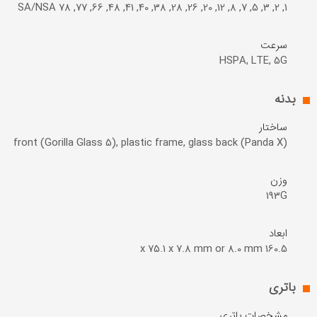
1, 2, 3, 5, 7, 8, 12, 20, 26, 28, 38, 40, 41, 48, 66, 77, 78 SA/NSA
سرعت
HSPA, LTE, 5G
بدنه
ساختار
ss front (Gorilla Glass 5), plastic frame, glass back (Panda X)
وزن
193G
ابعاد
160.5 x 75.1 x 7.8 mm or 8.0 mm
باتری
مشخصات باتری