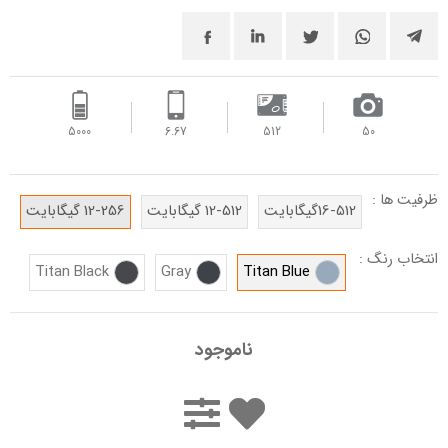
5000
6.67
512
50
ظرفیت ها :
16-512گیگابایت
12-512 گیگابایت
12-256 گیگابایت
انتخاب رنگ :
Titan Black
Gray
Titan Blue
ناموجود