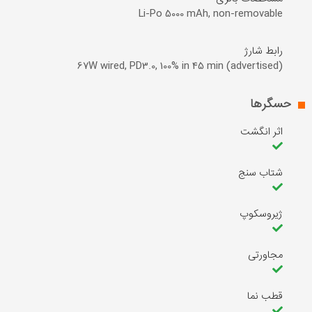
Li-Po 5000 mAh, non-removable
رابط شارژ
67W wired, PD3.0, 100% in 45 min (advertised)
حسگر‌ها
اثر انگشت
شتاب سنج
ژیروسکوپ
مجاورتی
قطب نما