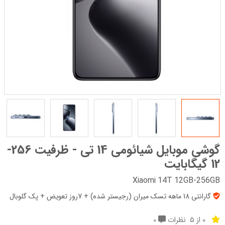
گوشی موبایل شیائومی 14 تی - ظرفیت 256-
12 گیگابایت
Xiaomi 14T 12GB-256GB
گارانتی 18 ماهه تسک میران (رجیستر شده) + 7روز تعویض + پک‌ گلوبال
0 از 5
نظرات
0