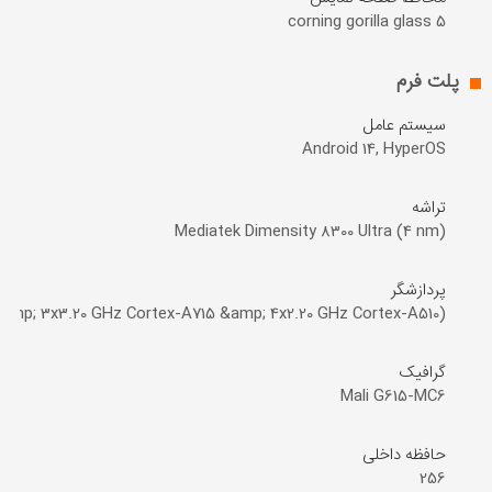
corning gorilla glass 5
پلت فرم
سیستم عامل
Android 14, HyperOS
تراشه
Mediatek Dimensity 8300 Ultra (4 nm)
پردازشگر
amp; 3x3.20 GHz Cortex-A715 &amp; 4x2.20 GHz Cortex-A510)
گرافیک
Mali G615-MC6
حافظه داخلی
256