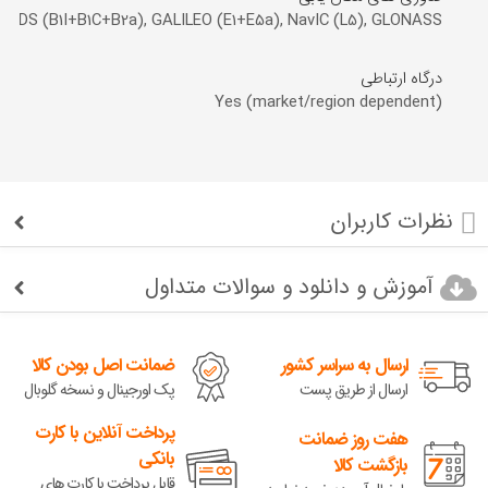
, BDS (B1I+B1C+B2a), GALILEO (E1+E5a), NavIC (L5), GLONASS
درگاه ارتباطی
Yes (market/region dependent)
نظرات کاربران
آموزش و دانلود و سوالات متداول
ارسال به سراسر کشور
ضمانت اصل بودن کالا
ارسال از طریق پست
پک اورجینال و نسخه گلوبال
پرداخت آنلاین با کارت
هفت روز ضمانت
بانکی
بازگشت کالا
قابل پرداخت با کارت های