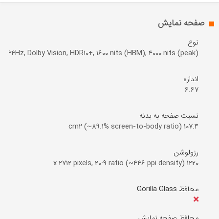
صفحه نمایش
نوع
144Hz, Dolby Vision, HDR10+, 1600 nits (HBM), 4000 nits (peak)
اندازه
6.67
نسبت صفحه به بدنه
107.4 cm2 (~89.1% screen-to-body ratio)
رزولوشن
1220 x 2712 pixels, 20:9 ratio (~446 ppi density)
محافظ Gorilla Glass
محافظ صفحه نمایش