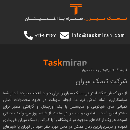
است. به این معنا که گوشی شیائومی بر اساس نوع مصرف و برای
سلیقه‌های گوناگون طراحی شده تا هنگام خرید گوشی شیائومی
تـــســـک‌ مـــیـــران،
هــمــراه بــا اطـــمـــیــنـــان
خریدی برای رفع نیازهای خریدار، انجام پذیرد.
021-42467
فروشـگــاه اینترنتـی تسک میران
شرکت تسک میران
از این که فروشگاه اینترنتی
تسک میران
را برای خرید انتخاب نموده اید از شما
سپاسگزاریم. تمام تلاش تیم ما، ایجاد سهولت در خرید محصولات اصلی
کمپانی های
شیائومی
و هایسنس با پک اورجینال و
گارانتی معتبر
برای
مشتریانمان است. به این ترتیب در هر ساعت از شبانه روز می‌توانید باخیالی
لیست قیمت گوشی شیائومی
آسوده هر یک از کالاهای موجود در فروشگاه را با
گارانتی تسک میران
خریداری
نموده و درسریع‌ترین زمان ممکن در محل مورد نظر خود در تهران یا شهرهای