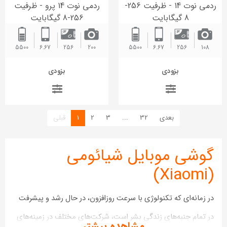
ردمی نوت 14 - ظرفیت 256-
ردمی نوت 14 پرو - ظرفیت
8 گیگابایت
256-8 گیگابایت
5500
6.67
256
200
5500
6.67
256
108
بزودی
بزودی
(current)
بعدی
32
...
3
2
1
قبلی
گوشی موبایل شیائومی
(Xiaomi)
در زمانه‌ای که تکنولوژی با سرعت روزافزون، در حال رشد و پیشرفت
در تمام جنبه‌های زندگی بشر است، شرکت‌های مختلف در زمینه‌های