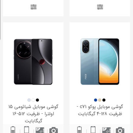
گوشی موبایل پوکو c71 -
گوشی موبایل شیائومی 15
ظرفیت 128-4 گیگابایت
اولترا - ظرفیت 512-16
گیگابایت