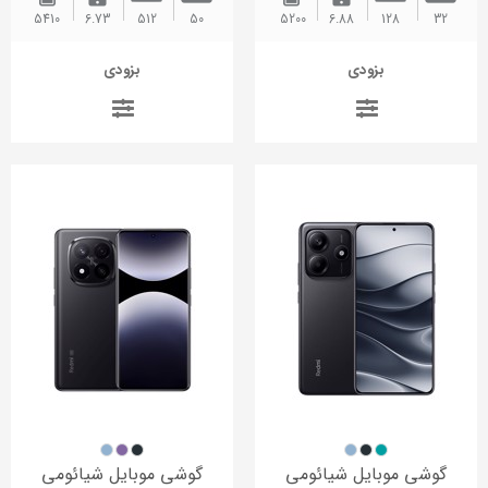
5410
6.73
512
50
5200 ‌
6.88
128
32
بزودی
بزودی
گوشی موبایل شیائومی
گوشی موبایل شیائومی