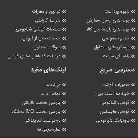
شیوه پرداخت
قوانین و مقررات
رویه های ارسال سفارش
شرایط گارانتی
رویه های بازگرداندن کالا
تعمیرات گوشی شیائومی
حریم خصوصی
خدمات پس از فروش
پرسش های متداول
سوالات متداول
راهنمای سایت
دریافت کد فعال سازی گوشی
دسترسی سریع
لینک‌های مفید
خرید گوشی شیائومی
تعمیرات گوشی
درباره ما
خبرنامه تسک میران
تماس با ما
همان‌طور که اشاره شد، گوشی شیائومی قیمت مناسب را برای کابران
گوشی شیائومی
بررسی صحت گارانتی
ایجاد کرده تا همه بتوانند از داشتن گوشی هوشمند بهره‌مند باشند.
گوشی هایسنس
بررسی اصالت IMEI دستگاه
علاوه‌بر قیمت، آن‌چه که در
خرید گوشی شیائومی
از اهمیت برخوردار
پاوربانک شیائومی
درخواست نمایندگی
است، میزان تناسب کاربرد مصرف‌کننده با مدل گوشی شیائومی
نظرسنجی ها