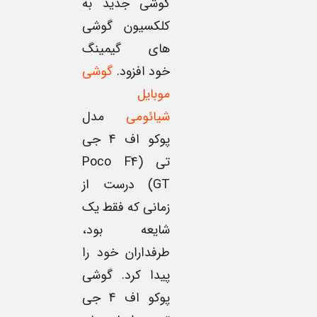
گوشی جدید به
کلکسیون گوشی
های گیمینگ
خود افزود.
گوشی
موبایل
شیائومی
مدل
پوکو اف 4 جی
تی (Poco F4
GT) درست از
زمانی که فقط یک
شایعه بود،
طرفداران خود را
پیدا کرد. گوشی
پوکو اف 4 جی