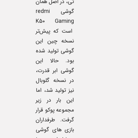
تی، در اصل همان
گوشی redmi
K50 Gaming
است که پیش‌تر
نسخه چین این
گوشی تولید شده
بود. حالا این
گوشی ابر قدرت،
در نسخه گلوبال
نیز تولید شد، اما
این بار در زیر
مجموعه پوکو قرار
گرفت. طرفداران
بازی های گوشی