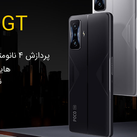
GT
پردازش 4 نانومتری اسنپدراگون 8 نسل 1