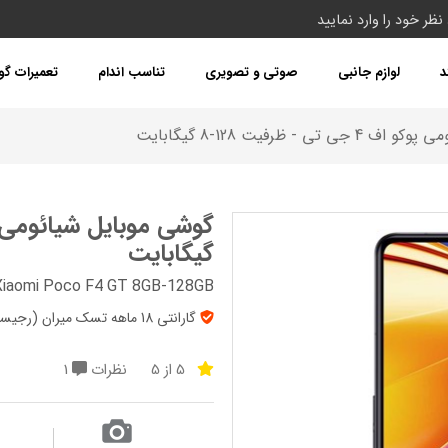
د
لوازم جانبی
صوتی و تصویری
تناسب اندام
تعمیرات گ
 - ظرفیت 128-8 گیگابایت
گیگابایت
Xiaomi Poco F4 GT 8GB-128GB
گارانتی 18 ماهه تسک میران (رجیستر شده) + 7روز تعویض + پک‌ گلوبال
5 از 5
نظرات
1