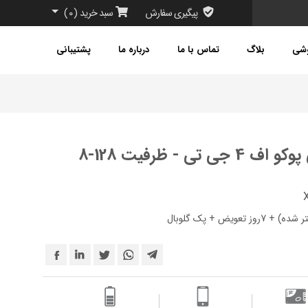
پیگیری سفارش
سبد خرید
(
0
)
وشی
بلاگ
تماس با ما
درباره ما
پشتیبانی
گوشی موبایل شیائومی پوکو اف 4 جی تی - ظرفیت 128-8