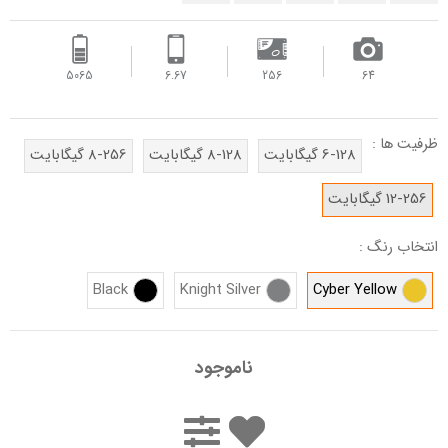
5065
6.67
256
64
ظرفیت ها :
6-128 گیگابایت
8-128 گیگابایت
8-256 گیگابایت
12-256 گیگابایت
انتخاب رنگ :
Black
Knight Silver
Cyber Yellow
ناموجود