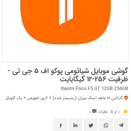
گوشی موبایل شیائومی پوکو اف 5 جی تی -
ظرفیت 256-12 گیگابایت
Xiaomi Poco F5 GT 12GB-256GB
گارانتی 18 ماهه تسک میران (رجیستر شده) + 7روز تعویض + پک‌ گلوبال
0 از 5
نظرات
0