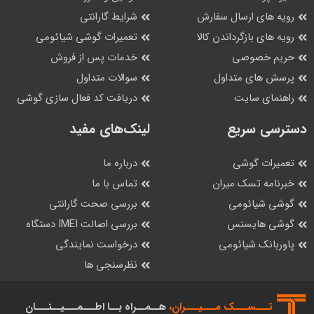
رویه های ارسال سفارش
شرایط گارانتی
رویه های بازگرداندن کالا
تعمیرات گوشی شیائومی
حریم خصوصی
خدمات پس از فروش
پرسش های متداول
سوالات متداول
راهنمای سایت
دریافت کد فعال سازی گوشی
دسترسی سریع
لینک‌های مفید
تعمیرات گوشی
درباره ما
خبرنامه تسک میران
تماس با ما
گوشی شیائومی
بررسی صحت گارانتی
گوشی هایسنس
بررسی اصالت IMEI دستگاه
پاوربانک شیائومی
درخواست نمایندگی
نظرسنجی ها
تـــســـک‌ مـــیـــران،
هــمــراه بــا اطـــمـــیــنـــان