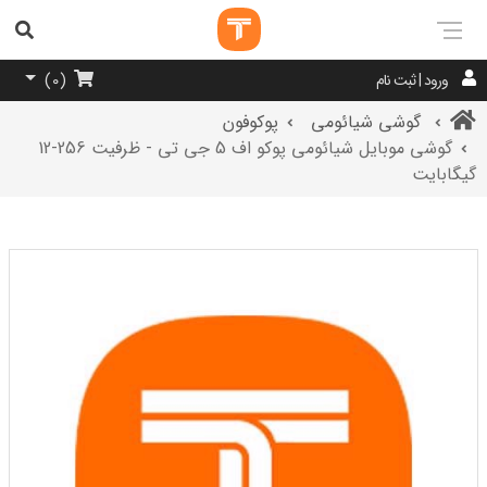
ورود | ثبت نام
)
0
(
گوشی شیائومی
پوکوفون
گوشی موبایل شیائومی پوکو اف 5 جی تی - ظرفیت 256-12
گیگابایت