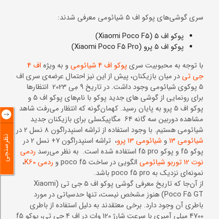
سری گوشی‌های پوکو اف 5 شیائومی معرفی شدند:
پوکو اف 5 (Xiaomi Poco F5)
پوکو اف 5 پرو (Xiaomi Poco F5 Pro)
با توجه به محبوبیت سری
پوکو اف 4 شیائومی
و به ویژه
اف 4
جی تی
در میان بازیکنان، پیش از این نیز احتمال عرضه‌ی سری اف
5 پوکوی شیائومی وجود داشت. در تاریخ 9 مِی 2023 انتظارها
برای رونمایی از گوشی های جدید پوکو با نام‌های پوکو اف 5 و
پوکو اف 5 پرو به پایان رسید. کهمان‌گونه که انتظار می‌رفت شاهد
مشاهده دوربین سه گانه 64 مگاپیکسلی برای بازیکنان جدید
شیائومی هستیم. با وجود استفاده از تراشه اسنپدراگون 8 نسل 2 در
نظرسنجی
شیائومی 13
و
شیائومی 13 پرو
، تراشه اسنپدراگون 7+ نسل 2 در
پوکو f5 و پوکو f5 pro استفاده شده است. به نظر می‌رسد
ردمی
نوت 12 توربو شیائومی
الگویی در ساخت poco f5 و
ردمی K60
،
نمونه‌ای نزدیک به poco f5 pro باشد.
از آن‌جا که تاریخ معرفی گوشی پوکو اف 5 جی تی (Xiaomi
Poco F5 GT) هنوز مشخص نیست، تنها حدسیاتی در مورد
باطری آن‌ وجود دارد. برخی معتقدند به دلیل استفاده از باطری
4700 میلی آمپری با سرعت شارژ 120 وات در اف 4 جی تی، پوکو f5