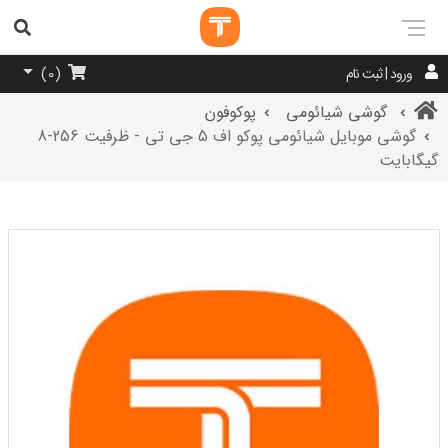
ورود | ثبت نام
)
0
(
گوشی شیائومی
پوکوفون
گوشی موبایل شیائومی پوکو اف 5 جی تی - ظرفیت 256-8
گیگابایت