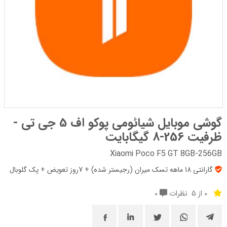
گوشی موبایل شیائومی پوکو اف 5 جی تی -
ظرفیت 256-8 گیگابایت
Xiaomi Poco F5 GT 8GB-256GB
گارانتی 18 ماهه تسک میران (رجیستر شده) + 7روز تعویض + پک‌ گلوبال
0 از 5
نظرات
0