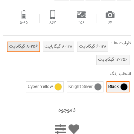
5065
6.67
256
64
ظرفیت ها :
6-128 گیگابایت
8-128 گیگابایت
8-256 گیگابایت
12-256 گیگابایت
انتخاب رنگ :
Cyber Yellow
Knight Silver
Black
ناموجود