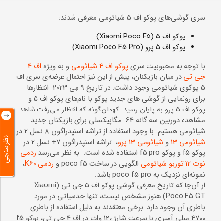
سری گوشی‌های پوکو اف 5 شیائومی معرفی شدند:
پوکو اف 5 (Xiaomi Poco F5)
پوکو اف 5 پرو (Xiaomi Poco F5 Pro)
با توجه به محبوبیت سری
پوکو اف 4 شیائومی
و به ویژه
اف 4
جی تی
در میان بازیکنان، پیش از این نیز احتمال عرضه‌ی سری اف
5 پوکوی شیائومی وجود داشت. در تاریخ 9 مِی 2023 انتظارها
برای رونمایی از گوشی های جدید پوکو با نام‌های پوکو اف 5 و
پوکو اف 5 پرو به پایان رسید. کهمان‌گونه که انتظار می‌رفت شاهد
مشاهده دوربین سه گانه 64 مگاپیکسلی برای بازیکنان جدید
شیائومی هستیم. با وجود استفاده از تراشه اسنپدراگون 8 نسل 2 در
نظرسنجی
شیائومی 13
و
شیائومی 13 پرو
، تراشه اسنپدراگون 7+ نسل 2 در
پوکو f5 و پوکو f5 pro استفاده شده است. به نظر می‌رسد
ردمی
نوت 12 توربو شیائومی
الگویی در ساخت poco f5 و
ردمی K60
،
نمونه‌ای نزدیک به poco f5 pro باشد.
از آن‌جا که تاریخ معرفی گوشی پوکو اف 5 جی تی (Xiaomi
Poco F5 GT) هنوز مشخص نیست، تنها حدسیاتی در مورد
باطری آن‌ وجود دارد. برخی معتقدند به دلیل استفاده از باطری
4700 میلی آمپری با سرعت شارژ 120 وات در اف 4 جی تی، پوکو f5