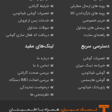
رویه های ارسال سفارش
شرایط گارانتی
رویه های بازگرداندن کالا
تعمیرات گوشی شیائومی
حریم خصوصی
خدمات پس از فروش
پرسش های متداول
سوالات متداول
راهنمای سایت
دریافت کد فعال سازی گوشی
دسترسی سریع
لینک‌های مفید
تعمیرات گوشی
درباره ما
خبرنامه تسک میران
تماس با ما
گوشی شیائومی
بررسی صحت گارانتی
گوشی هایسنس
بررسی اصالت IMEI دستگاه
پاوربانک شیائومی
درخواست نمایندگی
نظرسنجی ها
تـــســـک‌ مـــیـــران،
هــمــراه بــا اطـــمـــیــنـــان