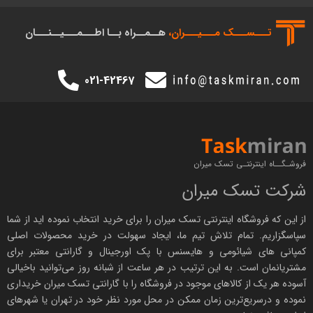
تـــســـک‌ مـــیـــران،
هــمــراه بــا اطـــمـــیــنـــان
021-42467
فروشـگــاه اینترنتـی تسک میران
شرکت تسک میران
از این که فروشگاه اینترنتی
تسک میران
را برای خرید انتخاب نموده اید از شما
سپاسگزاریم. تمام تلاش تیم ما، ایجاد سهولت در خرید محصولات اصلی
کمپانی های
شیائومی
و هایسنس با پک اورجینال و
گارانتی معتبر
برای
مشتریانمان است. به این ترتیب در هر ساعت از شبانه روز می‌توانید باخیالی
آسوده هر یک از کالاهای موجود در فروشگاه را با
گارانتی تسک میران
خریداری
نموده و درسریع‌ترین زمان ممکن در محل مورد نظر خود در تهران یا شهرهای