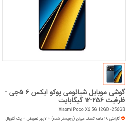
گوشی موبایل شیائومی پوکو ایکس 6 5جی -
ظرفیت 256-12 گیگابایت
Xiaomi Poco X6 5G 12GB -256GB
گارانتی 18 ماهه تسک میران (رجیستر شده) + 7روز تعویض + پک‌ گلوبال