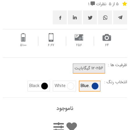
5 از 5
نظرات
1
5100
6.67
256
64
ظرفیت ها :
12-256 گیگابایت
انتخاب رنگ :
Black
White
.Blue
ناموجود