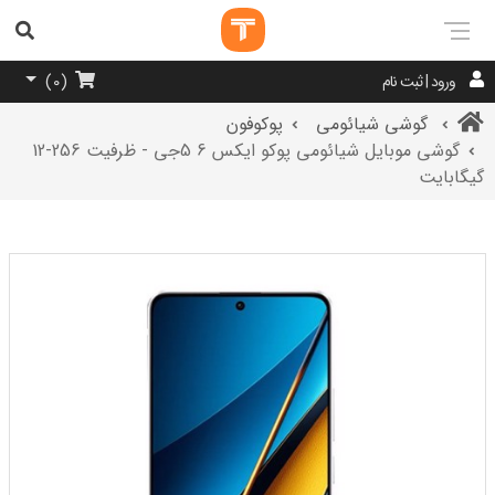
ورود | ثبت نام
)
0
(
گوشی شیائومی
پوکوفون
گوشی موبایل شیائومی پوکو ایکس 6 5جی - ظرفیت 256-12
گیگابایت