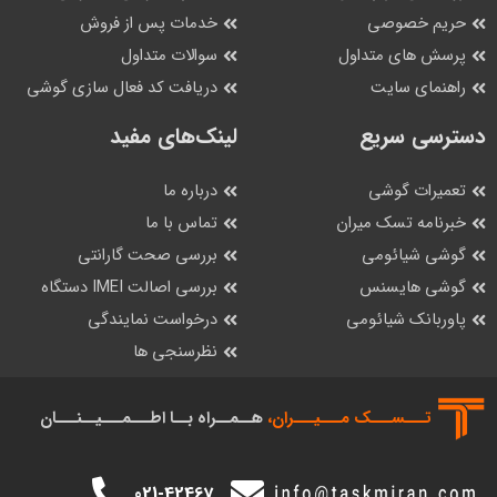
حریم خصوصی
خدمات پس از فروش
پرسش های متداول
سوالات متداول
راهنمای سایت
دریافت کد فعال سازی گوشی
دسترسی سریع
لینک‌های مفید
تعمیرات گوشی
درباره ما
خبرنامه تسک میران
تماس با ما
گوشی شیائومی
بررسی صحت گارانتی
گوشی هایسنس
بررسی اصالت IMEI دستگاه
پاوربانک شیائومی
درخواست نمایندگی
نظرسنجی ها
تـــســـک‌ مـــیـــران،
هــمــراه بــا اطـــمـــیــنـــان
021-42467