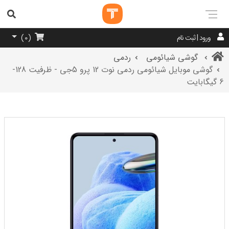
ورود | ثبت نام
)
0
(
گوشی شیائومی
ردمی
گوشی موبایل شیائومی ردمی نوت 12 پرو 5جی - ظرفیت 128-
6 گیگابایت