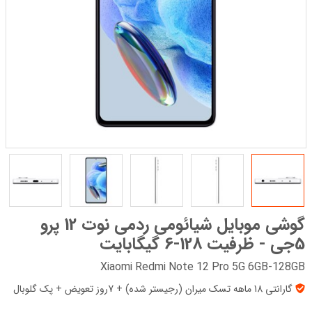
گوشی موبایل شیائومی ردمی نوت 12 پرو
5جی - ظرفیت 128-6 گیگابایت
Xiaomi Redmi Note 12 Pro 5G 6GB-128GB
گارانتی 18 ماهه تسک میران (رجیستر شده) + 7روز تعویض + پک‌ گلوبال