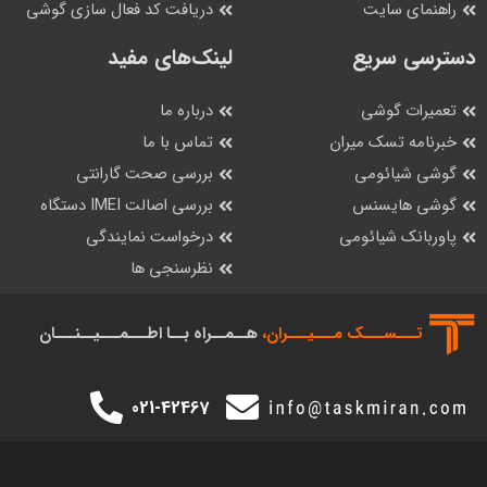
راهنمای سایت
دریافت کد فعال سازی گوشی
دسترسی سریع
لینک‌های مفید
تعمیرات گوشی
درباره ما
خبرنامه تسک میران
تماس با ما
گوشی شیائومی
بررسی صحت گارانتی
گوشی هایسنس
بررسی اصالت IMEI دستگاه
پاوربانک شیائومی
درخواست نمایندگی
نظرسنجی ها
تـــســـک‌ مـــیـــران،
هــمــراه بــا اطـــمـــیــنـــان
021-42467