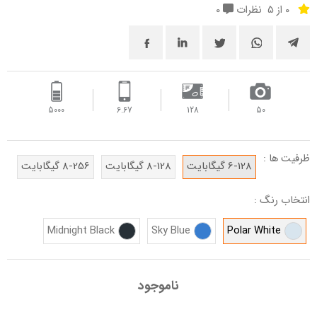
0 از 5
نظرات
0
5000
6.67
128
50
ظرفیت ها :
6-128 گیگابایت
8-128 گیگابایت
8-256 گیگابایت
انتخاب رنگ :
Midnight Black
Sky Blue
Polar White
ناموجود