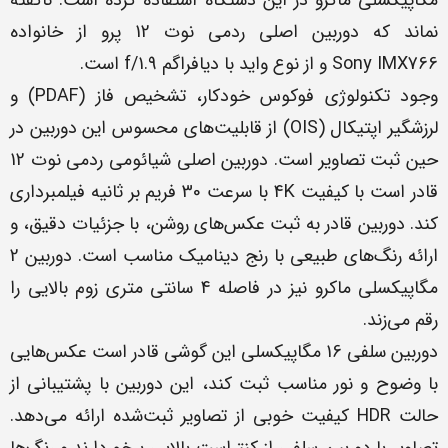
نماند که دوربین اصلی ردمی نوت 12 پرو از خانواده
Sony IMX766 و از نوع واید با دیافراگم f/1.9 است.
وجود تکنولوژی فوکوس خودکار، تشخیص فاز (PDAF) و
لرزشگیر اپتیکال (OIS) از قابلیت‌های محسوس این دوربین در
حین ثبت تصاویر است. دوربین اصلی شیائومی ردمی نوت 12
قادر است با کیفیت 4K با سرعت 30 فریم بر ثانیه فیلمبرداری
کند. دوربین قادر به ثبت عکس‌های روشن، با جزئیات دقیق، و
ارائه رنگ‌های طبیعی با رنج دینامیک مناسب است. دوربین 2
مگاپیکسلی ماکرو نیز در فاصله 4 سانتی متری زوم بالایی را
رقم می‌زند.
دوربین سلفی 16 مگاپیکسلی این گوشی قادر است عکس‌هایی
با وضوح و نور مناسب ثبت کند، این دوربین با پشتیبانی از
حالت HDR کیفیت خوبی از تصاویر ثبت‌شده ارائه می‌دهد.
تصاویر با دوربین سلفی از کنتراست بالایی برخوردارند و رنگ‌ها