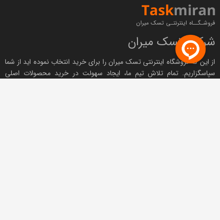
فروشـگــاه اینترنتـی تسک میران
شرکت تسک میران
از این که فروشگاه اینترنتی
تسک میران
را برای خرید انتخاب نموده اید از شما
سپاسگزاریم. تمام تلاش تیم ما، ایجاد سهولت در خرید محصولات اصلی
کمپانی های
شیائومی
و هایسنس با پک اورجینال و
گارانتی معتبر
برای
مشتریانمان است. به این ترتیب در هر ساعت از شبانه روز می‌توانید باخیالی
آسوده هر یک از کالاهای موجود در فروشگاه را با
گارانتی تسک میران
خریداری
نموده و درسریع‌ترین زمان ممکن در محل مورد نظر خود در تهران یا شهرهای
ایران دریافت نمایید.
مجوزها و نمادها