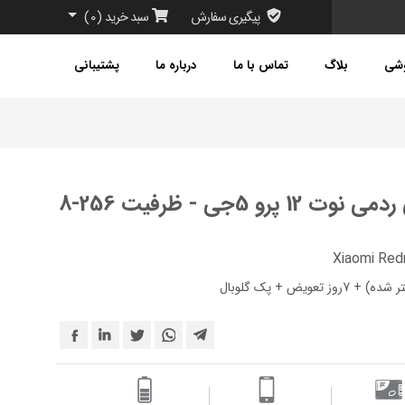
پیگیری سفارش
سبد خرید
(
0
)
وشی
بلاگ
تماس با ما
درباره ما
پشتیبانی
گوشی موبایل شیائومی ردمی نوت 12 پرو 5جی - ظرفیت 256-8
Xiaomi Red