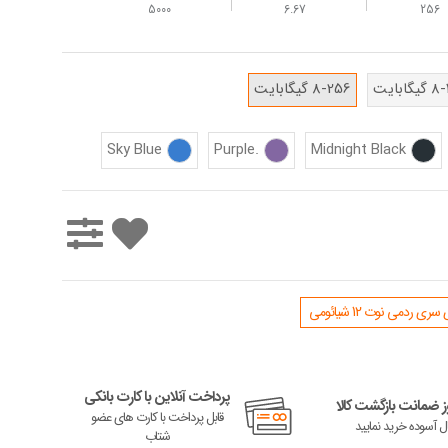
5000
6.67
256
گابایت
8-256 گیگابایت
Sky Blue
.Purple
Midnight Black
 ردمی نوت 12 شیائومی
پرداخت آنلاین با کارت بانکی
 ضمانت بازگشت کالا
قابل پرداخت با کارت های عضو
ال آسوده خرید نمایید
شتاب