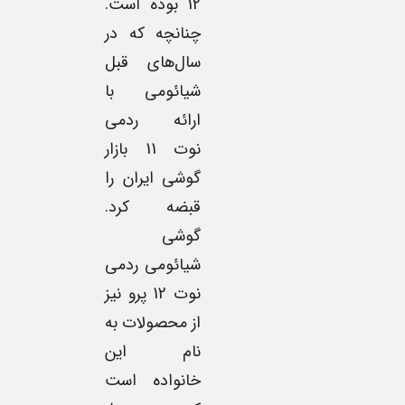
12 بوده است.
چنانچه که در
سال‌های قبل
شیائومی با
ارائه ردمی
نوت 11 بازار
گوشی ایران را
قبضه کرد.
گوشی
شیائومی ردمی
نوت 12 پرو نیز
از محصولات به
نام این
خانواده است