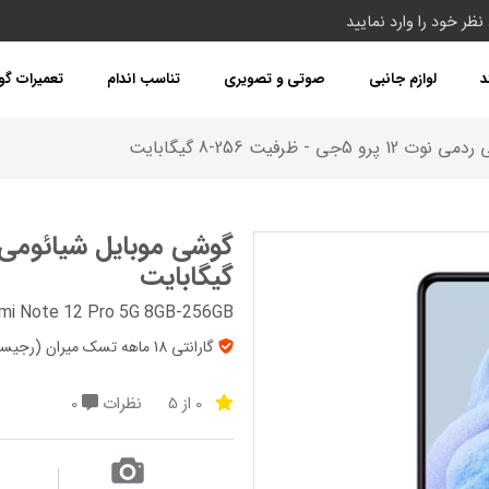
د
لوازم جانبی
صوتی و تصویری
تناسب اندام
تعمیرات گ
 - ظرفیت 256-8 گیگابایت
گیگابایت
mi Note 12 Pro 5G 8GB-256GB
گارانتی 18 ماهه تسک میران (رجیستر شده) + 7روز تعویض + پک‌ گلوبال
0 از 5
نظرات
0