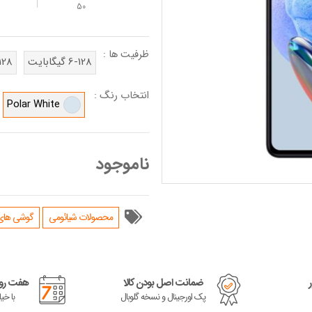
50
ظرفیت ها :
6-128 گیگابایت
8-128 گی
انتخاب رنگ :
Polar White
ناموجود
محصولات شیائومی
گوشی های سری
ضمانت اصل بودن کالا
هفت روز
پک اورجینال و نسخه گلوبال
با خی