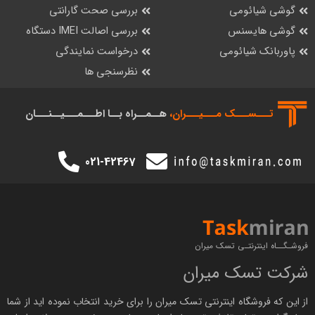
گوشی شیائومی
بررسی صحت گارانتی
گوشی هایسنس
بررسی اصالت IMEI دستگاه
پاوربانک شیائومی
درخواست نمایندگی
نظرسنجی ها
تـــســـک‌ مـــیـــران،
هــمــراه بــا اطـــمـــیــنـــان
021-42467
فروشـگــاه اینترنتـی تسک میران
شرکت تسک میران
از این که فروشگاه اینترنتی
تسک میران
را برای خرید انتخاب نموده اید از شما