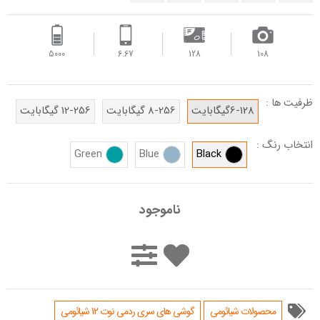
5000
6.67
128
108
ظرفیت ها :
6-128گیگابایت
8-256 گیگابایت
12-256 گیگابایت
انتخاب رنگ :
Green
Blue
Black
ناموجود
محصولات شیائومی
گوشی های سری ردمی نوت 12 شیائومی