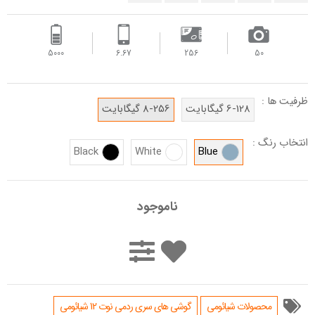
5000
6.67
256
50
ظرفیت ها :
6-128 گیگابایت
8-256 گیگابایت
انتخاب رنگ :
Black
White
Blue
ناموجود
محصولات شیائومی
گوشی های سری ردمی نوت 12 شیائومی