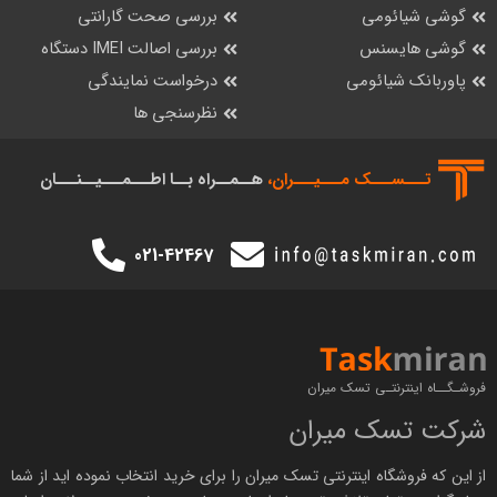
گوشی شیائومی
بررسی صحت گارانتی
گوشی هایسنس
بررسی اصالت IMEI دستگاه
پاوربانک شیائومی
درخواست نمایندگی
نظرسنجی ها
تـــســـک‌ مـــیـــران،
هــمــراه بــا اطـــمـــیــنـــان
021-42467
فروشـگــاه اینترنتـی تسک میران
شرکت تسک میران
از این که فروشگاه اینترنتی
تسک میران
را برای خرید انتخاب نموده اید از شما