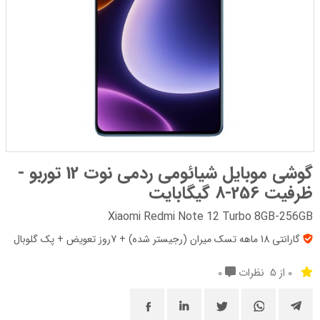
گوشی موبایل شیائومی ردمی نوت 12 توربو -
ظرفیت 256-8 گیگابایت
Xiaomi Redmi Note 12 Turbo 8GB-256GB
گارانتی 18 ماهه تسک میران (رجیستر شده) + 7روز تعویض + پک‌ گلوبال
0 از 5
نظرات
0