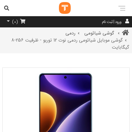
ورود | ثبت نام
)
0
(
گوشی شیائومی
ردمی
گوشی موبایل شیائومی ردمی نوت 12 توربو - ظرفیت 256-8
گیگابایت