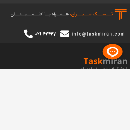
تـــســـک‌ مـــیـــران،
هــمــراه بــا اطـــمـــیــنـــان
021-42467
فروشـگــاه اینترنتـی تسک میران
شرکت تسک میران
از این که فروشگاه اینترنتی
تسک میران
را برای خرید انتخاب نموده اید از شما
سپاسگزاریم. تمام تلاش تیم ما، ایجاد سهولت در خرید محصولات اصلی
کمپانی های
شیائومی
و هایسنس با پک اورجینال و
گارانتی معتبر
برای
مشتریانمان است. به این ترتیب در هر ساعت از شبانه روز می‌توانید باخیالی
آسوده هر یک از کالاهای موجود در فروشگاه را با
گارانتی تسک میران
خریداری
نموده و درسریع‌ترین زمان ممکن در محل مورد نظر خود در تهران یا شهرهای