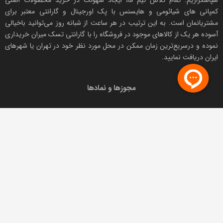
سپاسگزاریم. تمام تلاش تیم ما، ایجاد سهولت در خرید محصولات اصلی
کمپانی های
شیائومی
و هایسنس با پک اورجینال و
گارانتی معتبر
برای
مشتریانمان است. به این ترتیب در هر ساعت از شبانه روز می‌توانید باخیالی
آسوده هر یک از کالاهای موجود در فروشگاه را با
گارانتی تسک میران
خریداری
نموده و درسریع‌ترین زمان ممکن در محل مورد نظر خود در تهران یا شهرهای
ایران دریافت نمایید.
مجوزها و نمادها