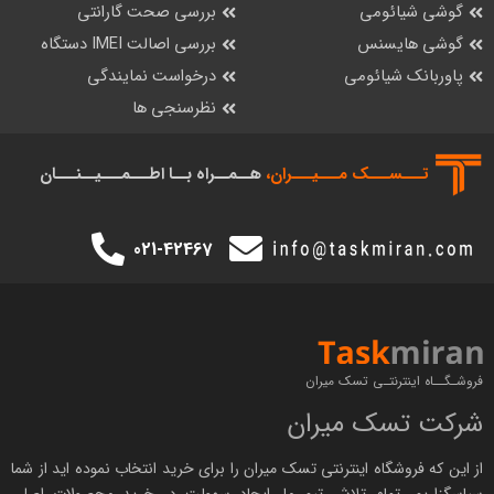
گوشی شیائومی
بررسی صحت گارانتی
گوشی هایسنس
بررسی اصالت IMEI دستگاه
پاوربانک شیائومی
درخواست نمایندگی
نظرسنجی ها
تـــســـک‌ مـــیـــران،
هــمــراه بــا اطـــمـــیــنـــان
021-42467
فروشـگــاه اینترنتـی تسک میران
شرکت تسک میران
از این که فروشگاه اینترنتی
تسک میران
را برای خرید انتخاب نموده اید از شما