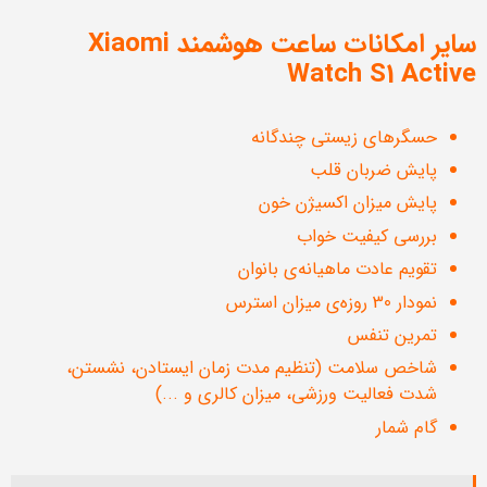
سایر امکانات ساعت هوشمند Xiaomi
Watch S1 Active
حسگرهای زیستی چندگانه
پایش ضربان قلب
پایش میزان اکسیژن خون
بررسی کیفیت خواب
تقویم عادت ماهیانه‌ی بانوان
نمودار 30 روزه‌ی میزان استرس
تمرین تنفس
شاخص سلامت (تنظیم مدت زمان ایستادن، نشستن،
شدت فعالیت ورزشی، میزان کالری و ...)
گام شمار