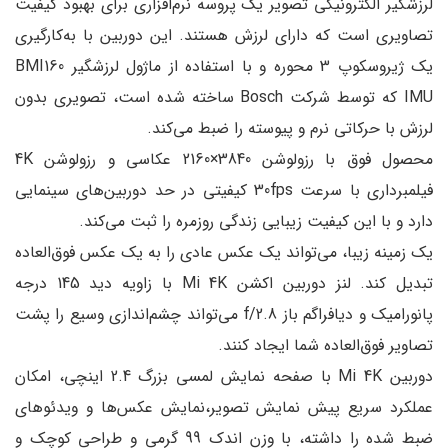
لرزشگیر الکترونیکی تصویر یک پروسه نرم‌افزاری برای بهبود کیفیت
تصاویری است که دارای لرزش هستند. این دوربین با به‌کارگیری
یک ژیروسکوپ 3 محوره و با استفاده از ماژول لرزشگیر BMI160
IMU که توسط شرکت Bosch ساخته شده است، تصویری بدون
لرزش با حرکاتی نرم و پیوسته را ضبط می‌کند.
محصول فوق با رزولوشن 3840×2160 عکاسی و رزولوشن 4K
فیلمبرداری با سرعت 30fps کیفیتی در حد دوربین‌های سینمایی
دارد و با این کیفیت زیبایی زندگی روزمره را ثبت می‌کند.
یک زمینه زیبا، می‌تواند یک عکس عادی را به یک عکس فوق‌العاده
تبدیل کند. لنز دوربین اکشن Mi 4K با زاویه دید 145 درجه
پانورامیک و دیافراگم باز f/2.8 می‌تواند چشم‌اندازی وسیع را پشت
تصاویر فوق‌العاده شما ایجاد کنند.
دوربین Mi 4K با صفحه نمایش لمسی بزرگ 2.4 اینچی، امکان
عملکرد سریع پیش نمایش تصویر،نمایش عکس‌ها و ویدئو‌های
ضبط شده را داشته، با وزن اندک 99 گرمی و طراحی کوچک و