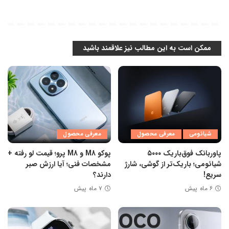
ممکن است به این مطالب نیز علاقمند باشید
شیائومی
معرفی محصول
معرفی محصول
پاوربانک فوق‌باریک ۵۰۰۰
پوکو M8 و M8 پرو؛ قیمت لو رفته +
شیائومی؛ باریک‌تر از گوشی، شارژ
مشخصات فنی؛ آیا ارزش صبر
سریع!
دارند؟
۶ ماه پیش
۷ ماه پیش