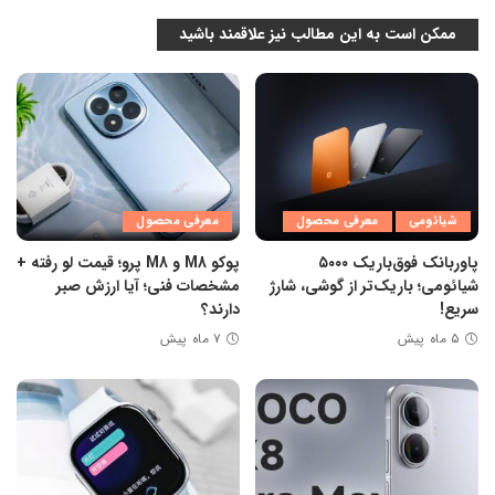
ممکن است به این مطالب نیز علاقمند باشید
شیائومی
معرفی محصول
معرفی محصول
پاوربانک فوق‌باریک ۵۰۰۰
پوکو M8 و M8 پرو؛ قیمت لو رفته +
شیائومی؛ باریک‌تر از گوشی، شارژ
مشخصات فنی؛ آیا ارزش صبر
سریع!
دارند؟
۵ ماه پیش
۷ ماه پیش