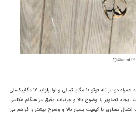
Xiaomi 13
شیائومی 13 پرو مجهز به دوربین اصلی 50 مگاپیکسلی به همراه دو لنز تله فوتو 10 مگاپیکسلی و اولتراواید 12 مگاپیکسلی
ی، این گوشی باعث ایجاد تصاویر با وضوح بالا و جزئیات دقیق در هنگام عکاسی
ه بر این، با قابلیت ضبط فیلم 8K، قابلیت انتقال تصاویر با کیفیت بسیار بالا و وضوح بیشتر را فراهم می