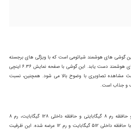
و محبوب ترین گوشی های هوشمند شیائومی است که با ویژگی های برجسته
خود توانسته است به جایگاهی مطلوب در بازار تلفن های هوشمند دست یابد. این گوشی با صفحه نمایش ۶.۳۶ اینچی
ئه می شود که باعث مشاهده تصاویری با وضوح بالا می شود. همچنین، نسبت
یک و جذاب است.
این گوشی با پردازنده قدرتمند Snapdragon8 Gen2 و حافظه رم 8 گیگابایتی و حافظه داخلی 128 گیگابایت، رم 8
گیگابایت و حافظه داخلی 256 و در بالاترین ظرفیت، با حافظه داخلی 512 گیگابایت و رم 12 عرضه شده. این ظرفیت