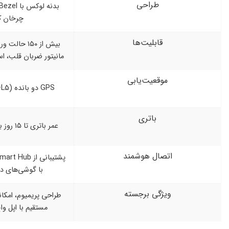
راحی
بدنه لوکس با Bezel قابل‌تعویض و دکمه
چرخان کلاسیک
لیت‌ها
بیش از ۱۵۰ حالت ورزشی، پایش سلامت،
مانیتور ضربان قلب، استرس و اکسیژن خون
یت‌یابی
GPS دو بانده (L1+L5) برای دقت بالا
اتری
عمر باتری تا ۱۵ روز با قابلیت شارژ سریع
 هوشمند
پشتیبانی از Xiaomi Smart Hub و هماهنگی
با گوشی‌های دارای HyperOS
ی برجسته
طراحی پریمیوم، امکانات پیشرفته و رقابت
مستقیم با اپل واچ و گلکسی واچ