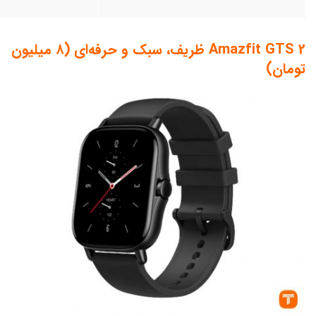
Amazfit GTS 2 ظریف، سبک و حرفه‌ای (۸ میلیون