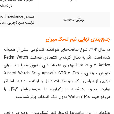
در نسخه بلوتوث
سنسور Bio-Impedance برای اندازه‌گیری
ی برجسته
ترکیب بدن (چربی، متابولیسم، توده عضلانی)
تیم تسک‌میران
۱۴۰، تنوع ساعت‌های هوشمند شیائومی بیش از همیشه
شده است. اگر به دنبال گزینه‌ای اقتصادی هستید، Redmi Watch
5 Active و 5 Lite بهترین انتخاب‌های مقرون‌به‌صرفه‌اند. برای
کاربران حرفه‌ای‌تر، Amazfit GTR 3 Pro و Xiaomi Watch S4
س و امکانات کامل را ارائه می‌دهند. اما اگر
ند و یکپارچه با سیستم‌عامل گوگل را
ت‌ها توسط تیم تسک‌میران به‌صورت واقعی