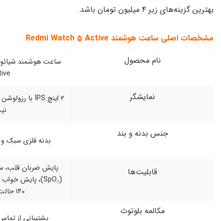
د.
Redmi Watch 5 Act
 محصول
ساعت هوشمند شیائومی Redmi Watch 5
Active
ایشگر
۲ اینچ IPS با رزولوشن مناسب و روشنایی ۵۰۰
نیت
دنه و بند
بدنه فلزی سبک و بند سیلیکونی نرم
پایش ضربان قلب، سنجش اکسیژن خون
لیت‌ها
(SpO₂)، پایش خواب و استرس، پشتیبانی از
۱۴۰ حالت ورزشی
ه بلوتوث
پشتیبانی از تماس از طریق بلوتوث