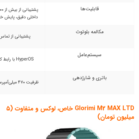
لیت‌ها
پشتیبانی از بیش از ۱۰۰ حالت ورزشی، GPS
داخلی دقیق، پایش خواب، استرس و SpO₂
ه بلوتوث
پشتیبانی از تماس از طریق بلوتوث
تم‌عامل
HyperOS با رابط کاربری سریع و روان
و شارژدهی
ظرفیت ۴۷۰ میلی‌آمپرساعت با دوام تا ۱۸ روز
Glorimi M2 MAX LTD خاص، لوکس و متفاوت (۵