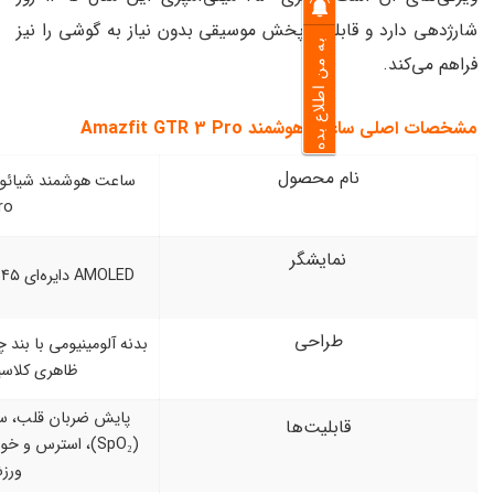
لیت پخش موسیقی بدون نیاز به گوشی را نیز
به من اطلاع بده
Amazfit GTR 3 Pr
 محصول
ساعت هوشمند شیائومی Amazfit GTR 3
Pro
ایشگر
AMOLED دایره‌ای ۱.۴۵ اینچی با وضوح بالا
راحی
بدنه آلومینیومی با بند چرمی یا فلوروکائوچویی،
ظاهری کلاسیک و لوکس
پایش ضربان قلب، سنجش اکسیژن خون
لیت‌ها
(SpO₂)، استرس و خواب، بیش از ۱۵۰ حالت
ورزشی