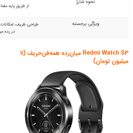
ه شارژ
از طریق پایه مغناطیسی اختصاصی
ی برجسته
طراحی ظریف، امکانات کامل و ارزش خرید بالا
در رده میان‌رده‌ها
Redmi Watch S3 میان‌رده همه‌فن‌حریف (۱۱