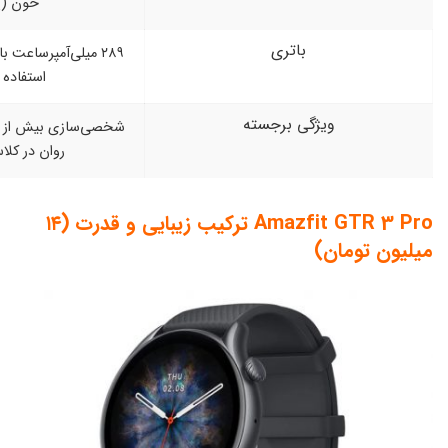
خون (SpO₂)
اتری
۲۸۹ میلی‌آمپرساعت با شارژدهی تا ۱۲ روز در
استفاده معمولی
ی برجسته
شخصی‌سازی بیش از ۲۰۰ واچ‌فیس و تجربه
روان در کلاس میان‌رده
Amazfit GTR 3 Pro ترکیب زیبایی و قدرت (۱۴