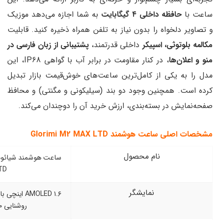
گابایت
به شما اجازه می‌دهد موزیک
بدون نیاز به تلفن همراه ذخیره کنید. قابلیت
کر
داخلی قدرتمند،
پشتیبانی از زبان فارسی در
، در کنار مقاومت در برابر آب با گواهی IP68، این
امل‌ترین ساعت‌های خوش‌قیمت بازار تبدیل
وجود دو بند (سیلیکونی و مگنتی) و محافظ
بندی، ارزش خرید آن را دوچندان می‌کند.
Glorimi M2 MAX L
 محصول
ساعت هوشمند شیائومی Glorimi M2 MAX
LTD
ایشگر
AMOLED ۱.۶ اینچی با رزولوشن ۴۸۰×۴۸۰ و
روشنایی ۱۳۵۰ نیت