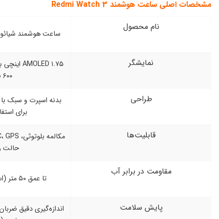
 Redmi Watch 3
 محصول
ساعت هوشمند شیائومی Redmi Watch 3
ایشگر
AMOLED ۱.۷۵ اینچی با وضوح بالا و روشنایی
۶۰۰ نیت
راحی
بدنه اسپرت و سبک با طراحی مدرن و راحت
برای استفاده روزمره
لیت‌ها
مکالمه بلوتوثی، NFC، GPS داخلی، بیش از ۱۰۰
حالت ورزشی
در برابر آب
تا عمق ۵۰ متر (استاندارد 5ATM)
 سلامت
اندازه‌گیری دقیق ضربان قلب، خواب و اکسیژن