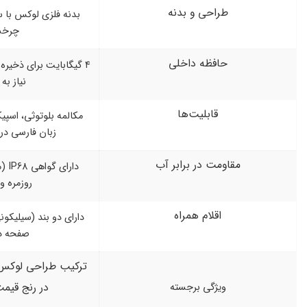
ی و بدنه
بدنه فلزی لوکس با سه دکمه کناری (یکی
چرخشی)
ه داخلی
۴ گیگابایت برای ذخیره موزیک و تصاویر بدون
نیاز به گوشی
لیت‌ها
مکالمه بلوتوثی، اسپیکر داخلی، پشتیبانی از
زبان فارسی در منو و اعلان‌ها
در برابر آب
دارای گواهی IP68 (مناسب برای استفاده
روزمره و ورزش)
م همراه
دارای دو بند (سیلیکونی و مگنتی) و محافظ
صفحه در جعبه
ترکیب طراحی لوکس با امکانات حرفه‌ای
در رنج قیمت اقتصادی
ی برجسته