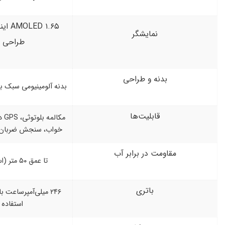
AMOLED ۱.۶۵ اینچی با وضوح بالا و
ایشگر
طراحی مینیمال
 و طراحی
بدنه آلومینیومی سبک با ظاهری ظریف و شیک
لیت‌ها
مکالمه بلوتوثی، GPS داخلی، پایش استرس و
خواب، سنجش ضربان قلب و اکسیژن خون
در برابر آب
تا عمق ۵۰ متر (استاندارد 5ATM)
اتری
۲۴۶ میلی‌آمپرساعت با شارژدهی تا ۷ روز در
استفاده معمولی