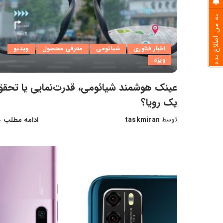
به من اطلاع بده
اخبار فناوری
شیائومی
معرفی محصول
ویدیو
ویژه
عینک هوشمند شیائومی، قدرت‌نمایی یا تحقق
یک رویا؟
taskmiran
ادامه مطلب
توسط
ارسال
شده
توسط