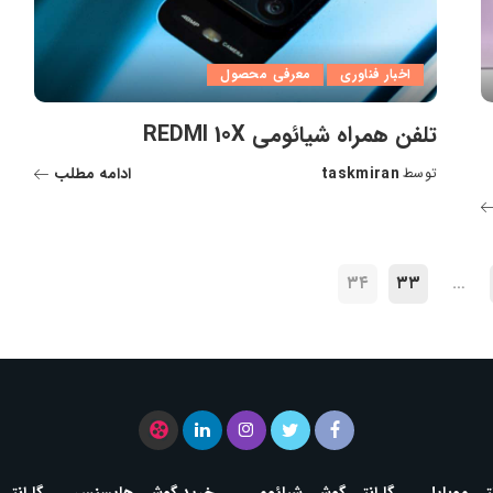
اخبار فناوری
معرفی محصول
تلفن همراه شیائومی REDMI 10X
taskmiran
ادامه مطلب
توسط
ارسال
شده
توسط
۳۴
۳۳
…