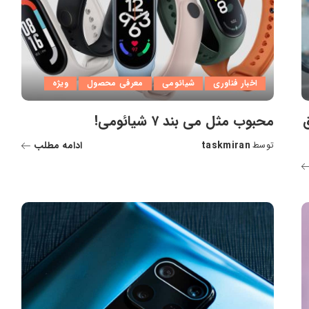
اخبار فناوری
شیائومی
معرفی محصول
ویژه
محبوب مثل می بند ۷ شیائومی!
taskmiran
ادامه مطلب
توسط
ارسال
شده
توسط