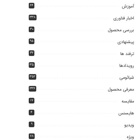
آموزش
۶۴
اخبار فناوری
۳۳۸
بررسی محصول
۳۰
پیشنهادی
۹۵
ترفند ها
۳۲
رویدادها
۳۵
شیائومی
۳۵۲
معرفی محصول
۳۳۶
مقایسه
۱۷
هایسنس
۴
ویدیو
۹
ویژه
۷۸