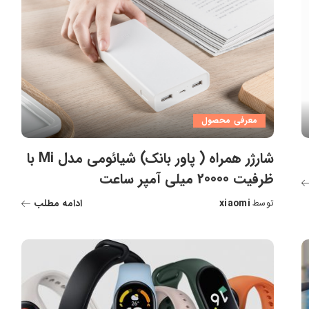
معرفی محصول
شارژر همراه ( پاور بانک) شیائومی مدل Mi با
ظرفیت 20000 میلی آمپر ساعت
xiaomi
ادامه مطلب
توسط
ارسال
شده
توسط