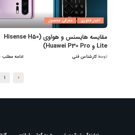
اخبار فناوری
معرفی محصول
مقایسه هایسنس و هواوی (Hisense H50
Lite و Huawei P30 Pro)
کارشناس فنی
ادامه مطلب
توسط
ارسال
شده
توسط
۱