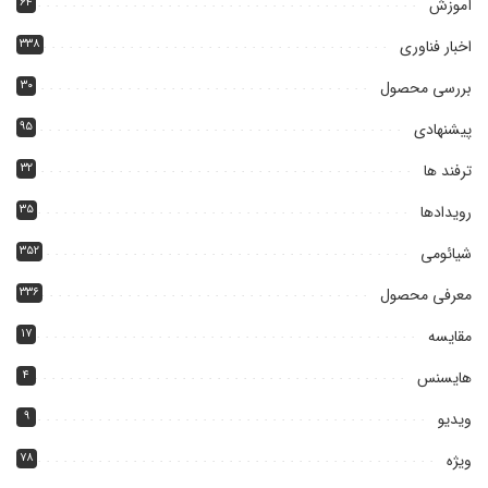
آموزش
۶۴
اخبار فناوری
۳۳۸
بررسی محصول
۳۰
پیشنهادی
۹۵
ترفند ها
۳۲
رویدادها
۳۵
شیائومی
۳۵۲
معرفی محصول
۳۳۶
مقایسه
۱۷
هایسنس
۴
ویدیو
۹
ویژه
۷۸