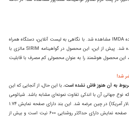
آخرین مدل بند هوشمند غول فناوری چینی در پایگاه داده IMDA مشاهده شد. با نگاهی به لیست آنلاین، دستگاه همراه
با POCO M6 Pro 4G و Redmi Note 13 4G مشاهده شد. پیش از این، این محصول در گواهینامه SIRIM مالزی با
شماره مدل M2333B1 دیده شده بود. گواهینامه IMDA، این محصول هوشمند را به عنوان محصولی کم مصرف با قابلیت
ربوط به آن هنوز فاش نشده است.
با این حال، از آنجایی که این
ه نوع جهانی آن با اندکی تفاوت نمونه‌ای مشابه باشد. شیائومی
اسمارت بند 8 پرو با قیمت اولیه 399 یوان (تقریباً 56 دلار آمریکا) در چین عرضه شد. این بند دارای صفحه نمایش 1.74
اینچی AMOLED با وضوح 336 در 480 پیکسل است. صفحه نمایش دارای حداکثر روشنایی 600 نیت است و بیش از