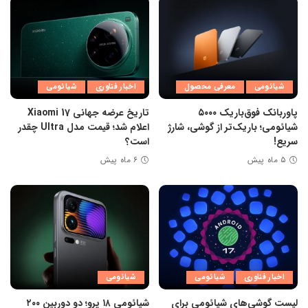
شیائومی
معرفی محصول
اخبار فناوری
شیائومی
پاوربانک فوق‌باریک ۵۰۰۰
تاریخ عرضه جهانی Xiaomi 17
شیائومی؛ باریک‌تر از گوشی، شارژ
اعلام شد؛ قیمت مدل Ultra چقدر
سریع!
است؟
۵ ماه پیش
۶ ماه پیش
اخبار فناوری
شیائومی
شیائومی
لیست گوشی‌های شیائومی برای
شیائومی ۱۸ پرو؛ دو دوربین ۲۰۰