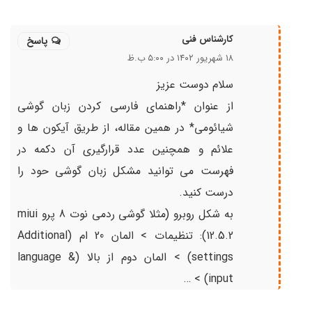
کارشناس فنی
پاسخ
۱۸ شهریور ۱۴۰۲ در ۵:۰۰ ب.ظ
سلام دوست عزیز
از عنوان *راهنمای فارسی کردن زبان گوشی
شیائومی* در همین مقاله، از طریق آیکون ها و
علائم و همچنین عدد قرارگیری آن دکمه در
فهرست می توانید مشکل زبان گوشی حود را
درست کنید.
به شکل روبرو (مثلا گوشی ردمی نوت 8 پرو miui
12.5.2): تنظیمات > المان 20 ام (Additional
settings) > المان دوم از بالا (language &
input) > …