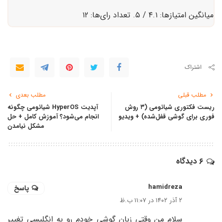
میانگین امتیازها:
۴.۱
/ ۵. تعداد رای‌ها:
۱۲
اشتراک
مطلب قبلی
مطلب بعدی
ریست فکتوری شیائومی (۳ روش
آپدیت HyperOS شیائومی چگونه
فوری برای گوشی قفل‌شده) + ویدیو
انجام می‌شود؟ آموزش کامل + حل
مشکل نیامدن
۶ دیدگاه
hamidreza
پاسخ
۲ آذر ۱۴۰۲ در ۱۱:۰۷ ب.ظ
سلام من وقتی زبان گوشی خودم رو به انگلیسی تغییر