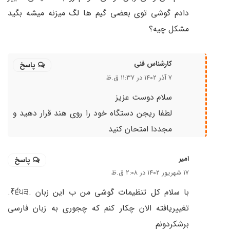
دادم گوشی توی بعضی گیم ها لگ میزنه میشه بگید
مشکل چیه؟
کارشناس فنی
پاسخ
۷ آذر ۱۴۰۲ در ۱۱:۳۷ ق.ظ
سلام دوست عزیز
لطفا ریجن دستگاه خود را روی هند قرار دهید و
مجددا امتحان کنید
امیر
پاسخ
۱۷ شهریور ۱۴۰۲ در ۲:۰۸ ق.ظ
با سلام کل تنظیمات گوشی من ب این زبان .੬੫੩₹.
تغییریافته الان چکار کنم که چجوری به زبان فارسی
برشکردونم