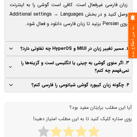
زبان فارسی غیرفعال است. کافی است گوشی را به اینترنت
وصل کنید و در بخش Additional settings → Languages
روی Persian بزنید تا زبان فارسی دانلود و فعال شود.
به من اطلاع بده
2. مسیر تغییر زبان در MIUI و HyperOS چه تفاوتی دارد؟
۳. اگر منوی گوشی به چینی یا انگلیسی است و گزینه‌ها را
در هر دو نسخه مسیر تقریباً مشابه است. در MIUI وارد
نمی‌فهمم چه کنم؟
Settings → Additional settings → Languages شوید.
۴. چگونه زبان کیبورد گوشی شیائومی را فارسی کنم؟
در HyperOS ممکن است گزینه Language & Region نام
با دنبال کردن آیکون چرخ‌دنده وارد تنظیمات شوید، آیکون
داشته باشد اما عملکرد همان است.
سه‌نقطه را پیدا کنید و به بخش Additional settings بروید.
به تنظیمات بروید، Additional settings را انتخاب کنید،
آیا این مطلب برایتان مفید بود؟
معمولاً آیکون زمین‌کره کنار گزینه Languages دیده می‌شود و
سپس Languages & input → Manage Keyboards →
می‌توانید از روی آن مسیر را تشخیص دهید.
روی ستاره کلیک کنید تا به این مطلب امتیاز دهید!
Add Keyboard را باز کرده و Persian را فعال کنید. از حالا
می‌توانید بین فارسی و انگلیسی جابه‌جا شوید.