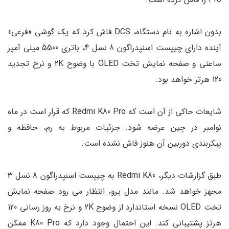
بدون اشاره به نام دستگاه، DCS فاش کرد که یک گوشی «فرعی»
آینده دارای چیپست اسنپدراگون 8 نسل 4، باتری 5500 میلی آمپر
ساعتی و صفحه نمایش تخت OLED با وضوح 2K و نرخ تجدید
120 هرتز خواهد بود.
شایعات حاکی از آن است که Redmi K80 Pro که قرار است در ماه
نوامبر در چین عرضه شود. جزئیات مربوط به رم، حافظه و
پیکربندی دوربین آن هنوز فاش نشده است.
طبق گزارشات دیگر، Redmi K80 به چیپست اسنپدراگون 8 نسل 3
مجهز خواهد شد. مانند مدل پرو، انتظار می رود صفحه نمایش
تخت OLED نسخه استاندارد از وضوح 2K و نرخ به روز رسانی 120
هرتز پشتیبانی کند. این احتمال وجود دارد که K80 Pro ممکن