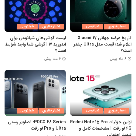
اخبار فناوری
شیائومی
اخبار فناوری
شیائومی
تاریخ عرضه جهانی Xiaomi 17
لیست گوشی‌های شیائومی برای
اعلام شد؛ قیمت مدل Ultra چقدر
اندروید ۱۷ | گوشی شما واجد شرایط
است؟
است؟
۶ ماه پیش
۶ ماه پیش
اخبار فناوری
شیائومی
اخبار فناوری
شیائومی
اولین جزئیات Redmi Note 15 Pro
POCO F8 Series: تصاویر رسمی
4G لو رفت | مشخصات کامل و
Ultra و Pro لو رفت
قیمت احتمالی