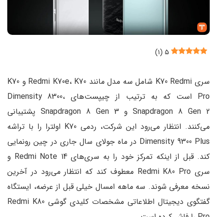
)
۱
(
۵
سری K70 Redmi شامل سه مدل مانند Redmi K70e، K70 و K70
Pro است که به ترتیب از چیپست‌های Dimensity 8300،
Snapdragon 8 Gen 2 و Snapdragon 8 Gen 3 پشتیبانی
می‌کنند. انتظار می‌رود این شرکت، ردمی K70 اولترا را با تراشه
Dimensity 9300 Plus در ماه جولای سال جاری در چین رونمایی
کند. قبل از اینکه تمرکز خود را به سری‌های Redmi Note 14 و
سری Redmi K80 Pro معطوف کند که انتظار می‌رود در آخرین
نسخه معرفی شوند. سه ماهه امسال خیلی قبل از عرضه، ایستگاه
گفتگوی دیجیتال اطلاعاتی مشخصات کلیدی گوشی Redmi K80
Pro را فاش کرده است.