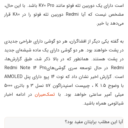
است دارای یک دوربین تله فوتو مانند K70 Pro باشد. با این حال،
مشخص نیست که آیا Redmi دوربین تله فوتو را در K80 قرار
می‌دهد یا خیر.
به گفته یکی دیگر از افشاگران، هر دو گوشی دارای طراحی جدیدی
در پشت خواهند بود. هر دو گوشی دارای یک ماده شیشه‌ای جدید
در پشت هستند. همانطور که در بالا ذکر شد، طبق گزارش‌ها،
Redmi در حال توسعه سری گوشی‌هایRedmi Note 14 Pro
است. گزارش اخیر نشان داد که نوت 14 پرو دارای پنل AMOLED
با وضوح 1.5 K ، چیپست اسنپدراگون s7 نسل 3 و باتری 5000
میلی آمپر ساعتی خواهد بود. با
تسک‌میران
در ادامه اخبار
شیائومی همراه باشید.
آیا این مطلب برایتان مفید بود؟