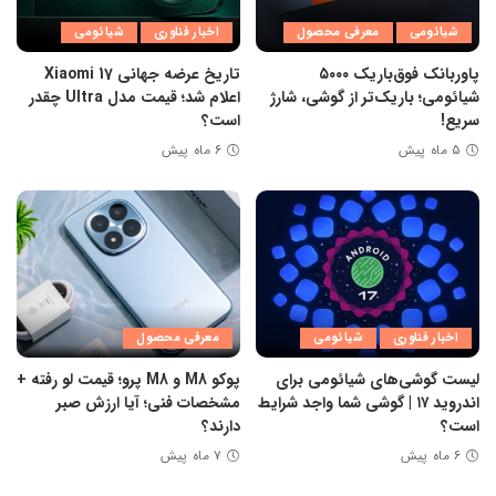
شیائومی
معرفی محصول
اخبار فناوری
شیائومی
پاوربانک فوق‌باریک ۵۰۰۰
تاریخ عرضه جهانی Xiaomi 17
شیائومی؛ باریک‌تر از گوشی، شارژ
اعلام شد؛ قیمت مدل Ultra چقدر
سریع!
است؟
۵ ماه پیش
۶ ماه پیش
اخبار فناوری
شیائومی
معرفی محصول
لیست گوشی‌های شیائومی برای
پوکو M8 و M8 پرو؛ قیمت لو رفته +
اندروید ۱۷ | گوشی شما واجد شرایط
مشخصات فنی؛ آیا ارزش صبر
است؟
دارند؟
۶ ماه پیش
۷ ماه پیش