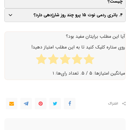
چیست؟
ماهواره‌ای و بهبود عملکرد پردازنده است.
۴. باتری ردمی نوت ۱۵ پرو چند روز شارژدهی دارد؟
این گوشی از پردازنده بهینه‌شده سری Dimensity یا
Snapdragon بهره می‌برد که جزئیات دقیق آن در زمان
در استفاده معمولی، باتری این گوشی می‌تواند تا ۲ روز دوام
آیا این مطلب برایتان مفید بود؟
رونمایی رسمی اعلام می‌شود.
بیاورد.
روی ستاره کلیک کنید تا به این مطلب امتیاز دهید!
میانگین امتیازها:
۵
/ ۵. تعداد رای‌ها:
۱
اشتراک