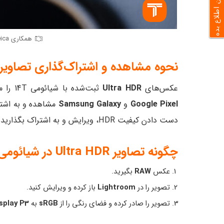
به من اطلاع بده
همکاری Leica در دوربین های سری 14T
نحوه مشاهده و اشتراک‌گذاری تصاویر Ultra HDR در شیائوم
عکس‌های
Ultra HDR
ثبت‌شده با شیائومی 14T را می‌توانید با همان کیفیت بالا در دستگاه‌های پرچمدار دیگر مثل
Google Pixel
و
Samsung Galaxy
مشاهده و به اشترا
دست دادن کیفیت HDR، ویرایش و به اشتراک بگذارید.
چگونه تصاویر Ultra HDR در شیائومی 14T بسازیم؟
عکس
RAW
بگیرید.
تصویر را در
Lightroom
باز کرده و ویرایش کنید.
تصویر را صادر کرده و فضای رنگی را از
sRGB
به
splay P3