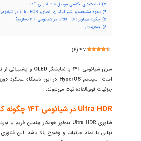
۳)
قابلیت‌های عکاسی موبایل با شیائومی 14T
۴)
نحوه مشاهده و اشتراک‌گذاری تصاویر Ultra HDR در شیائومی
۵)
چگونه تصاویر Ultra HDR در شیائومی 14T بسازیم؟
۶)
جمع‌بندی
)
۶
(
۴.۷
سری شیائومی 14T با نمایشگر
OLED
و پشتیبانی از ف
است. سیستم
HyperOS
در این دستگاه عملکرد دوربی
جزئیات فوق‌العاده ثبت می‌شوند.
Ultra HDR در شیائومی 14T چگونه کار می‌کند؟
فناوری Ultra HDR به‌طور خودکار چندین 
نهایی با تمام جزئیات و وضوح بالا باشد. این فناور